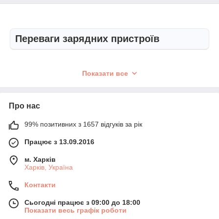
Переваги зарядних пристроїв
Показати все
100% оригінальна
Мінімальні ціни
продукція
Про нас
Встановлені нашим
99% позитивних з 1657 відгуків за рік
Пропонуємо виключно
магазином ціни одні з
оригінальні зарядні
найвигідніших на ринку.
Працює з 13.09.2016
пристрої від провідних
Це стало можливим
брендів, таких як XTAR,
завдяки роботі без
м. Харків
Liitokala, Nitecore, Efest,
посередників і
Харків, Україна
Panasonic, SkyRC,
постачання
OPUS, Bossman та ін. В
безпосередньо від
Контакти
наявності є моделі для
виробників або
заряду всіх типів
офіційних представників.
Сьогодні працює з 09:00 до 18:00
акумуляторних батарей.
Можемо запропонувати
Показати весь графік роботи
варіанти на будь-який