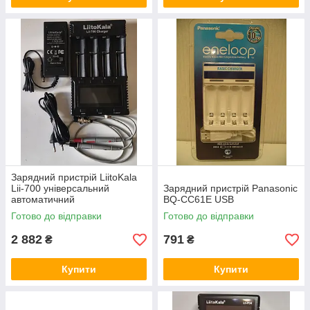
Зарядний пристрій Panasonic BQ-CC17 з
комплектом акумуляторів
Функціональне зарядний пристрій забезпечує зарядку
акумуляторів типу АА приблизно протягом 7 годин (2000
mAh) і акумуляторів ААА приблизно 6 годин (800 mAh).
Зарядний пристрій LiitoKala
Lii-700 універсальний
Зарядний пристрій Panasonic
автоматичний
BQ-CC61E USB
Готово до відправки
Готово до відправки
2 882
791
₴
₴
Купити
Купити