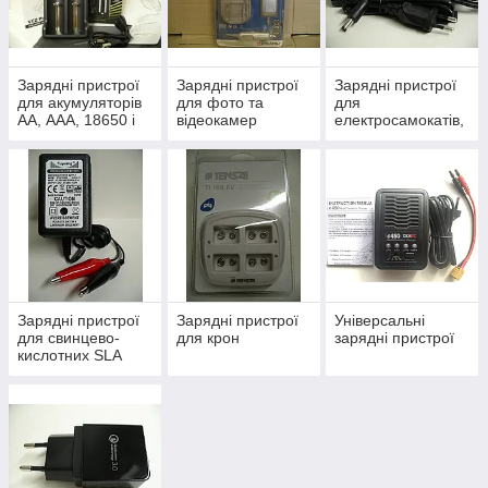
Зарядні пристрої
Зарядні пристрої
Зарядні пристрої
для акумуляторів
для фото та
для
АА, ААА, 18650 і
відеокамер
електросамокатів,
інших розмірів
електровелосипед
ів, скутерів
Зарядні пристрої
Зарядні пристрої
Універсальні
для свинцево-
для крон
зарядні пристрої
кислотних SLA
AGM, GEL
ааккумуляторов