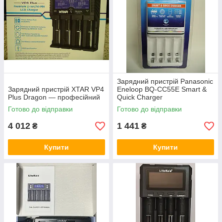
Зарядний пристрій Panasonic
Зарядний пристрій XTAR VP4
Eneloop BQ-CC55E Smart &
Plus Dragon — професійний
Quick Charger
Готово до відправки
Готово до відправки
4 012
1 441
₴
₴
Купити
Купити
Пропонуємо тільки оригінальні
зарядки за вигідними цінами
В наявності зарядні пристрої для акумуляторних
батарей різних типів. При відсутності потрібної надаємо
можливість оформити індивідуальне замовлення.