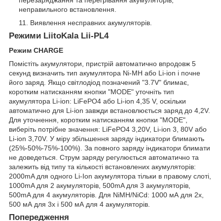
неправильного встановлення.
Виявлення несправних акумуляторів.
Режими
LiitoKala Lii-PL4
Режим CHARGE
Помістіть акумулятори, пристрій автоматично впродовж 5
секунд визначить тип акумулятора Ni-MH або Li-ion і почне
його заряд. Якщо світлодіод позначений "3.7V" блимає,
коротким натисканням кнопки "MODE" уточніть тип
акумулятора Li-ion: LiFePO4 або Li-ion 4,35 V, оскільки
автоматично для Li-ion завжди встановлюється заряд до 4,2V.
Для уточнення, коротким
натисканням кнопки "MODE",
виберіть потрібне значення: LiFePO4 3,20V, Li-ion 3, 80V або
Li-ion 3,70V. У міру збільшення заряду індикатори блимають
(25%-50%-75%-100%). За повного заряду індикатори блимати
не доведеться. Струм заряду регулюється автоматично та
залежить від типу та кількості встановлених акумуляторів:
2000mA для одного
Li-Ion
акумулятора тільки в правому слоті,
1000mA для 2 акумуляторів, 500mA для 3 акумуляторів,
500mA для 4 акумуляторів. Для NiMH/NiCd: 1000 мА для 2х,
500 мА для 3х і 500 мА для 4 акумуляторів.
Попередження