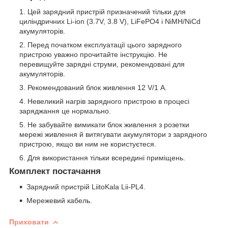
Цей зарядний пристрій призначений тільки для
циліндричних Li-ion (3.7V, 3.8 V), LiFePO4 і NiMH/NiCd
акумуляторів.
Перед початком експлуатації цього зарядного
пристрою уважно прочитайте інструкцію. Не
перевищуйте зарядні струми, рекомендовані для
акумуляторів.
Рекомендований блок живлення 12 V/1 А.
Невеликий нагрів зарядного пристрою в процесі
заряджання це нормально.
Не забувайте вимикати блок живлення з розетки
мережі живлення й витягувати акумулятори з зарядного
пристрою, якщо ви ним не користуєтеся.
Для використання тільки всередині приміщень.
Комплект постачання
Зарядний пристрій LiitoKala Lii-PL4
.
Мережевий кабель.
Приховати