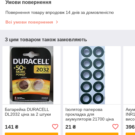
Умови повернення
Повернення товару впродовж 14 днів за домовленістю
Всі умови повернення
З цим товаром також замовляють
Батарейка DURACELL
Ізолятор паперова
Аку
DL2032 ціна за 2 штуки
прокладка для
INR
акумуляторів 21700 ціна
висо
за 10 штук
141
21
396
₴
₴