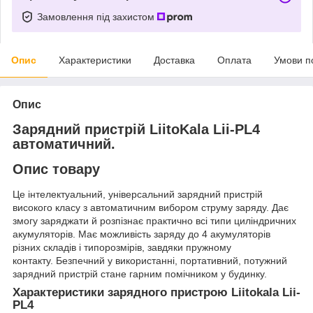
Замовлення під захистом
Опис
Характеристики
Доставка
Оплата
Умови п
Опис
Зарядний пристрій LiitoKala Lii-PL4
автоматичний.
Опис товару
Це інтелектуальний, універсальний зарядний пристрій
високого класу з автоматичним вибором струму заряду. Дає
змогу заряджати й розпізнає практично всі типи циліндричних
акумуляторів. Має можливість заряду до 4 акумуляторів
різних складів і типорозмірів, завдяки пружному
контакту.
Безпечний у використанні, портативний, потужний
зарядний пристрій стане гарним помічником у будинку.
Характеристики зарядного пристрою
Liitokala Lii-
PL4