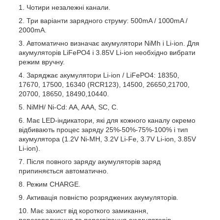
Чотири незалежні канали.
Три варіанти зарядного струму: 500mA / 1000mA /
2000mA.
Автоматично визначає акумулятори NiMh і Li-ion. Для
акумуляторів LiFePO4 і 3.85V Li-ion необхідно вибрати
режим вручну.
Заряджає акумулятори
Li-ion / LiFePO4: 18350,
17670, 17500, 16340 (RCR123), 14500, 26650,21700,
20700, 18650, 18490,10440.
NiMH/
Ni-Cd
: AA, AAA, SC, C.
Має LED-індикатори, які для кожного каналу окремо
відбивають процес заряду
25%-50%-75%-100% і тип
акумулятора (1.2V
Ni-MH, 3.2V Li-Fe, 3.7V Li-ion, 3.85V
Li-ion).
Після повного заряду акумуляторів
заряд
припиняється автоматично.
Режим CHARGE
.
Активація повністю розряджених акумуляторів.
Має захист від короткого замикання,
перезаряджання та перегрівання акумуляторів,