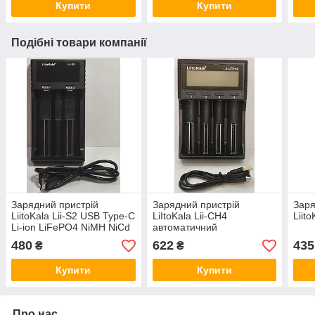
Купити
Купити
Подібні товари компанії
Зарядний пристрій
Зарядний пристрій
Заря
LiitoKala Lii-S2 USB Type-C
LiItoKala Lii-CH4
Liito
Li-ion LiFePO4 NiMH NiCd
автоматичний
автоматичний
480
622
435
₴
₴
Купити
Купити
Про нас