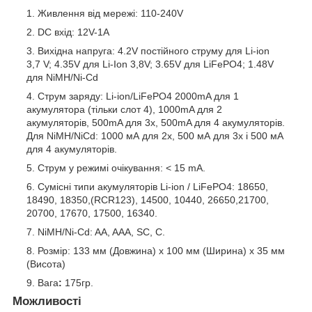
Живлення від мережі: 110-240V
DC вхід
: 12V-1A
Вихідна напруга: 4.2V постійного струму для Li-ion
3,7 V;
4.35V для Li-Ion 3,8V;
3.65V для LiFePO4;
1.48V
для NiMH/Ni-Cd
Струм заряду:
Li-ion
/LiFePO4 2000mA
для 1
акумулятора (тільки слот 4
),
1000mA для 2
акумуляторів, 500mA для 3х, 500mA для 4 акумуляторів.
Для
NiMH/NiCd: 1000 мА для 2х, 500 мА для 3х і 500 мА
для 4 акумуляторів.
Струм у режимі очікування: < 15 mА.
Сумісні типи акумуляторів
Li-ion / LiFePO4: 18650,
18490, 18350,(RCR123), 14500, 10440, 26650,21700,
20700, 17670, 17500, 16340.
NiMH/
Ni-Cd
: AA, AAA, SC, C.
Розмір: 133 мм (Довжина) x 100 мм (Ширина) x 35 мм
(Висота)
Вага
:
175гр.
Можливості