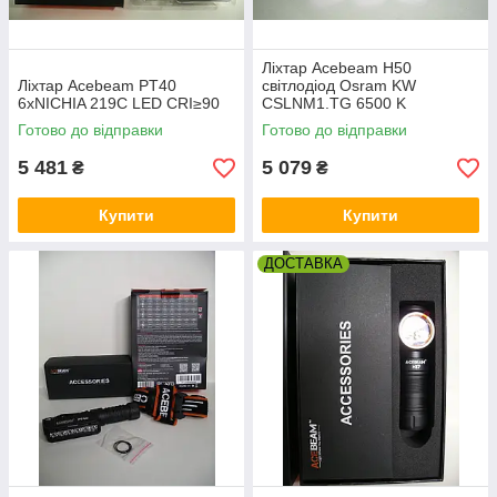
Ліхтар Acebeam H50
Ліхтар Acebeam PT40
світлодіод Osram KW
6xNICHIA 219C LED CRI≥90
CSLNM1.TG 6500 K
Готово до відправки
Готово до відправки
5 481
5 079
₴
₴
Купити
Купити
ДОСТАВКА