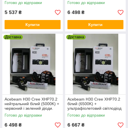
Готово до відправки
Готово до відправки
5 537
6 498
₴
₴
Купити
Купити
Доставка
Доставка
Acebeam H30 Cree XHP70.2
Acebeam H30 Cree XHP70.2
нейтральний білий (5000K) +
білий (6500K) +
червоний і зелений діоди.
ультрафіолетовий світлодіод
Nichia
Готово до відправки
Готово до відправки
6 498
6 667
₴
₴