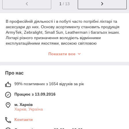
1
/ 13
В професійній діяльності і в побуті часто потрібні ліхтарі та
аксесуари до них. Основу асортименту становить продукція
ArmyTek, Zebralight, Small Sun, Leatherman і багатьох інших.
Ліхтарі різного призначення володіють відмінними
експлуатаційними якостями, високою світловою
ефективністю, що дозволяє їх використовувати для
Показати все
специфічних видів діяльності. Аксесуари для ліхтарів
довговічні, надійні, що дозволяє скоротити витрати на
утримання пристроїв. Продукція розрахована на
застосування в побуті, а також професійної діяльності.
Про нас
Асортимент ліхтарів і аксесуарів в
інтернет-магазині
99% позитивних з 1654 відгуків за рік
Працює з 13.09.2016
В каталозі ліхтарів представлені такі види:
м. Харків
Харків, Україна
налобні;
кишенькові;
Контакти
тактичні;