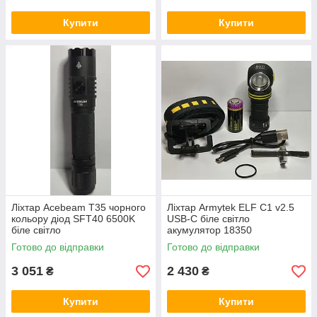
Купити
Купити
Ліхтар Acebeam T35 чорного
Ліхтар Armytek ELF C1 v2.5
кольору діод SFT40 6500K
USB-C біле світло
біле світло
акумулятор 18350
Готово до відправки
Готово до відправки
3 051
2 430
₴
₴
Купити
Купити