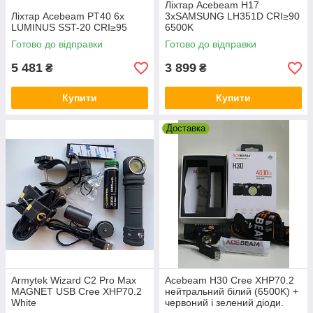
Ліхтар Acebeam H17
Ліхтар Acebeam PT40 6x
3xSAMSUNG LH351D CRI≥90
LUMINUS SST-20 CRI≥95
6500K
Готово до відправки
Готово до відправки
5 481
3 899
₴
₴
Купити
Купити
Доставка
Armytek Wizard C2 Pro Max
Acebeam H30 Cree XHP70.2
MAGNET USB Cree XHP70.2
нейтральний білий (6500K) +
White
червоний і зелений діоди.