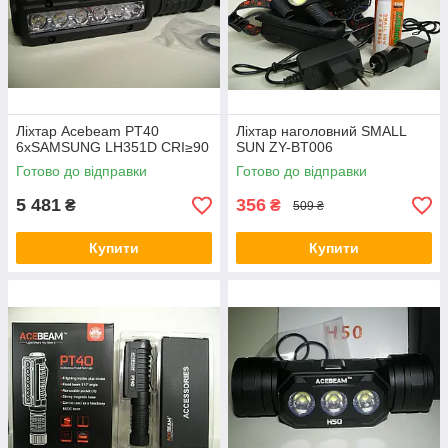
Ліхтар Acebeam PT40
Ліхтар наголовний SMALL
6xSAMSUNG LH351D CRI≥90
SUN ZY-BT006
Готово до відправки
Готово до відправки
5 481
356
₴
₴
509 ₴
Купити
Купити