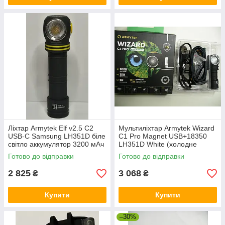
Ліхтар Armytek Elf v2.5 C2
Мультиліхтар Armytek Wizard
USB-C Samsung LH351D біле
C1 Pro Magnet USB+18350
світло аккумулятор 3200 мАч
LH351D White (холодне
світло)
Готово до відправки
Готово до відправки
2 825
3 068
₴
₴
Купити
Купити
–30%