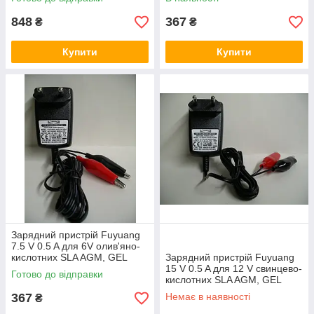
848
367
₴
₴
Купити
Купити
Зарядний пристрій Fuyuang
7.5 V 0.5 A для 6V олив'яно-
кислотних SLA AGM, GEL
Зарядний пристрій Fuyuang
акумуляторів
15 V 0.5 A для 12 V свинцево-
Готово до відправки
кислотних SLA AGM, GEL
акумуляторів
367
Немає в наявності
₴