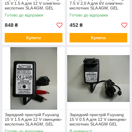
15 V 1.5 A для 12 V олив'яно-
7.5 V 2,0 A для 6V олив'яно-
кислотних SLA AGM, GEL
кислотних SLA AGM, GEL
акумуляторів роз'єм: 5,5 х 2,5
акумуляторів
Готово до відправки
Готово до відправки
м
848
452
₴
₴
Купити
Купити
Зарядний пристрій Fuyuang
Зарядний пристрій Fuyuang
15 V 1.5 A для 12 V свинцево-
15 V 0.5 A для 12 V свинцево-
кислотних SLA AGM, GEL
кислотних SLA AGM GEL
акумуляторів
акумуляторів
Готово до відправки
В наявності