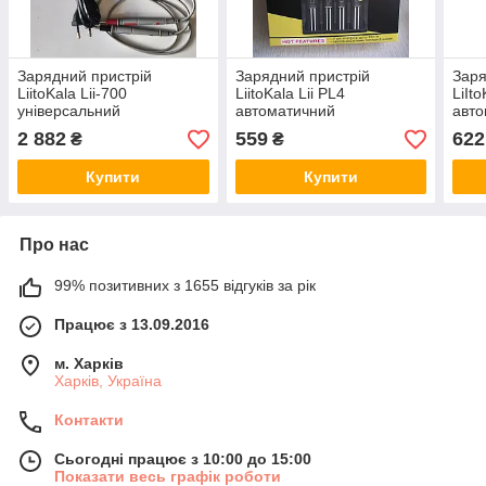
Зарядний пристрій
Зарядний пристрій
Заря
LiitoKala Lii-700
LiitoKala Lii PL4
LiIt
універсальний
автоматичний
авто
автоматичний
2 882
559
622
₴
₴
Купити
Купити
Про нас
99% позитивних з 1655 відгуків за рік
Працює з 13.09.2016
м. Харків
Харків, Україна
Контакти
Сьогодні працює з 10:00 до 15:00
Показати весь графік роботи