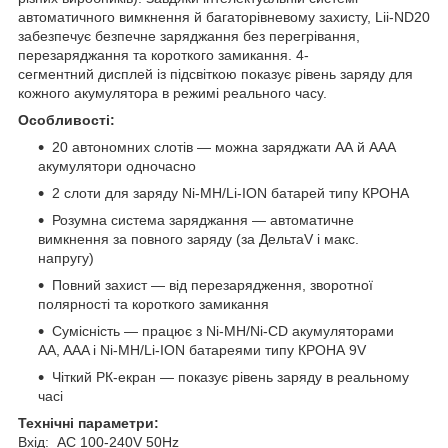
автоматичного вимкнення й багаторівневому захисту, Lii-ND20
забезпечує безпечне заряджання без перегрівання,
перезаряджання та короткого замикання. 4-
сегментний дисплей із підсвіткою показує рівень заряду для
кожного акумулятора в режимі реального часу.
Особливості:
20 автономних слотів — можна заряджати АА й ААА
акумулятори одночасно
2 слоти для заряду Ni-MH/Li-ION батарей типу КРОНА
Розумна система заряджання — автоматичне
вимкнення за повного заряду (за ДельтаV і макс.
напругу)
Повний захист — від перезарядження, зворотної
полярності та короткого замикання
Сумісність — працює з Ni-MH/Ni-CD акумуляторами
AA, AAA і Ni-MH/Li-ION батареями типу КРОНА 9V
Чіткий РК-екран — показує рівень заряду в реальному
часі
Технічні параметри:
Вхід: AC 100-240V 50Hz