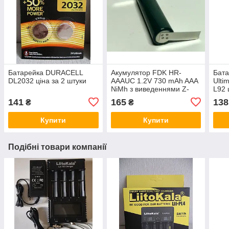
Батарейка DURACELL
Акумулятор FDK HR-
Бата
DL2032 ціна за 2 штуки
AAAUC 1.2V 730 mAh AAA
Ulti
NiMh з виведеннями Z-
L92 
tags
бата
141
165
138
₴
₴
Купити
Купити
Подібні товари компанії