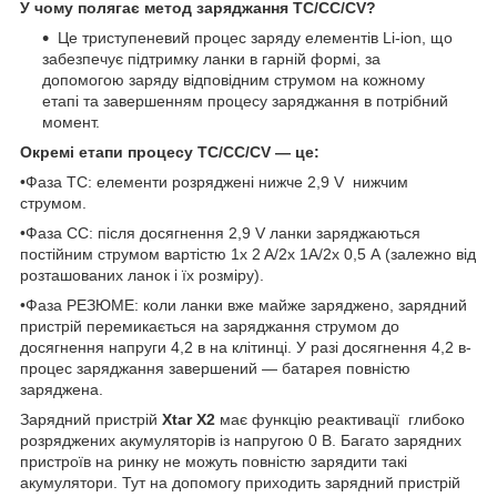
У чому полягає метод заряджання TC/CC/CV?
Це триступеневий процес заряду елементів Li-ion, що
забезпечує підтримку ланки в гарній формі, за
допомогою заряду відповідним струмом на кожному
етапі та завершенням процесу заряджання в потрібний
момент.
Окремі етапи процесу TC/CC/CV — це:
•Фаза TC: елементи розряджені нижче 2,9 V нижчим
струмом.
•Фаза CC: після досягнення 2,9 V ланки заряджаються
постійним струмом вартістю 1x 2 A/2x 1A/2x 0,5 А (залежно від
розташованих ланок і їх розміру).
•Фаза РЕЗЮМЕ: коли ланки вже майже заряджено, зарядний
пристрій перемикається на заряджання струмом до
досягнення напруги 4,2 в на клітинці. У разі досягнення 4,2 в-
процес заряджання завершений — батарея повністю
заряджена.
Зарядний пристрій
Xtar X2
має функцію реактивації глибоко
розряджених акумуляторів із напругою 0 В. Багато зарядних
пристроїв на ринку не можуть повністю зарядити такі
акумулятори. Тут на допомогу приходить зарядний пристрій