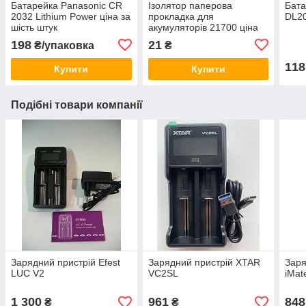
Батарейка Panasonic CR
Ізолятор паперова
Бат
2032 Lithium Power ціна за
прокладка для
DL20
шість штук
акумуляторів 21700 ціна
за 10 штук
198
21
₴/упаковка
₴
118
Купити
Купити
Подібні товари компанії
Зарядний пристрій Efest
Зарядний пристрій XTAR
Заря
LUC V2
VC2SL
iMat
1 300
961
848
₴
₴