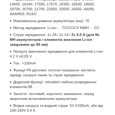
14650, 16340, 17500, 17670, 18350, 18500, 18650,
18700, 20700, 21700, 22650, 25500, 26650, AA/R6,
AAA/R03, R14/C
Максимальна довжина акумулятора (мм): 70
Метод заряджання: Li-ion - TC/CC/CV NiMH - CC
Струм заряджання: 1x 2A / 2x 1A /
2x 0,5 А (для Ni-
MH акумуляторів і елементів живлення Li-ion
завдовжки до 65 мм)
Напруга закінчення заряджання для елементів Li-ion:
4,2 V ±0,05 V
Ток : <150mA
Функції РК-дисплея: поточні показання: місткість
заряду, напруги ланки та струм заряджання
Додаткові функції: reloaded глибоко розряджених
елементів 0В
Захисти: тепловий, короткого замикання, перед
зворотним встановленням акумулятора
Вхідна напруга та вхідний струм: 5V 2100mA, або від
100-240V 0,4 А