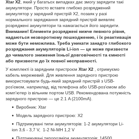
Xtar X2
, який у багатьох випадках дає змогу зарядити такі
акумулятори. Просто вставте глибоко розряджений
акумулятор у зарядний пристрій Х2, позаяк у разі
нормального заряджання зарядний пристрій виявляє
розряджені акумулятори та намагається його зарядити.
Внимание! Елементи розряджені нижче певного рівня,
надаються незворотному пошкодженню, і їх реактивація
може бути неможлива. Треба уникати занадто глибокого
розряджання акумуляторів Li-ion — це може призвести
до чималого зниження їхньої довговічності та ємності
або призвести до їх повної несправності.
У комплекті із зарядним пристроєм
Xtar X2
, отримуємо
кабель мережевий. Для живлення зарядного пристрою
використовувати будь-який зарядний пристрій з USB-
роз'ємом, наприклад, від телефона або USB-роз'ємом або
комп'ютер із вільним портом USB. Рекомендована потужність
зарядного пристрою — це 2.1 A (2100mA).
Виробник: Xtar
Модель зарядного пристрою: X2
Підтримувані типи акумуляторів: 1-2 акумулятори Li-
ion 3,6 - 3,7 V, 1-2 Ni-MH 1,2 V
Підтримувані типорозміри акумуляторів: 14500,