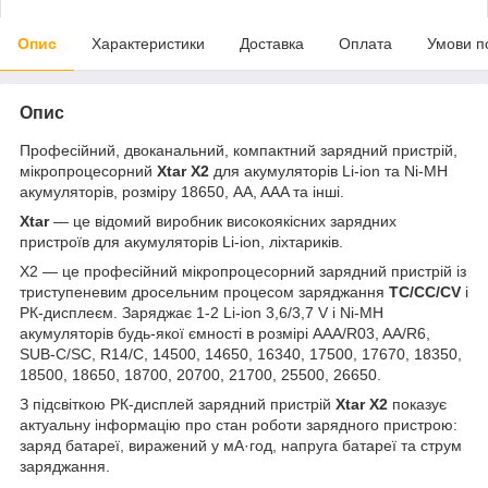
Опис
Характеристики
Доставка
Оплата
Умови п
Опис
Професійний, двоканальний, компактний зарядний пристрій,
мікропроцесорний
Xtar X2
для акумуляторів Li-ion та Ni-MH
акумуляторів, розміру 18650, AA, AAA та інші.
Xtar
— це відомий виробник високоякісних зарядних
пристроїв для акумуляторів Li-ion, ліхтариків.
X2 — це професійний мікропроцесорний зарядний пристрій із
триступеневим дросельним процесом заряджання
TC/CC/CV
і
РК-дисплеєм. Заряджає 1-2 Li-ion 3,6/3,7 V і Ni-MH
акумуляторів будь-якої ємності в розмірі ААА/R03, AA/R6,
SUB-C/SC, R14/C, 14500, 14650, 16340, 17500, 17670, 18350,
18500, 18650, 18700, 20700, 21700, 25500, 26650.
З підсвіткою РК-дисплей зарядний пристрій
Xtar X2
показує
актуальну інформацію про стан роботи зарядного пристрою:
заряд батареї, виражений у мА·год, напруга батареї та струм
заряджання.