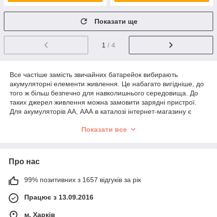
Показати ще
1
/ 4
Все частіше замість звичайних батарейок вибирають
акумуляторні елементи живлення. Це набагато вигідніше, до
того ж більш безпечно для навколишнього середовища. До
таких джерел живлення можна замовити зарядні пристрої.
Для акумуляторів АА, ААА в каталозі інтернет-магазину є
чимало моделей, придбати які можна за доступною ціною.
Показати все
Постійно в наявності зарядні пристрої для акумуляторів
18650. Великий асортимент моделей дозволяє вибрати
оптимальний варіант за конструкційним виконанням, а також
Про нас
технічними параметрами. Абсолютно всі вироблено
перевіреними авторитетними фірмами, так що можна бути
впевненим у відмінним якості аксесуарів. За доступними
99% позитивних з 1657 відгуків за рік
цінами представлені також зарядні пристрої інших розмірів.
Працює з 13.09.2016
Особливості зарядних пристроїв для
акумуляторів АА, ААА
м. Харків