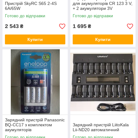
Пристрій SkyRC S65 2-4S
для акумуляторів CR 123 3 V,
6A/65W
+ 2 акумулятори 3V
Готово до відправки
Готово до відправки
2 543
1 695
₴
₴
Купити
Купити
Зарядний пристрій Panasonic
BQ-CC17 з комплектом
Зарядний пристрій LiitoKala
акумуляторів
Lii-ND20 автоматичний
Готово до відправки
Готово до відправки