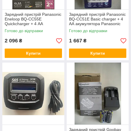
Зарядний пристрій Panasonic
Зарядний пристрій Panasonic
Eneloop BQ-CC55E
BQ-CC51E Basic charger + 4
Quickcharger + 4 АА
АА акумулятора Panasonic
акумулятори
Eneloop
Готово до відправки
Готово до відправки
2 096
1 667
₴
₴
Купити
Купити
Зарядний пристрій Goobay