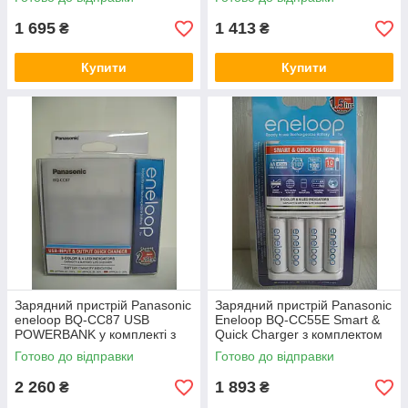
1 695
1 413
₴
₴
Купити
Купити
Зарядний пристрій Panasonic
Зарядний пристрій Panasonic
eneloop BQ-CC87 USB
Eneloop BQ-CC55E Smart &
POWERBANK у комплекті з
Quick Charger з комплектом
акумуляторами
акумуляторів
Готово до відправки
Готово до відправки
2 260
1 893
₴
₴