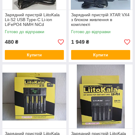
Зарядний пристрій LiitoKala
Зарядний пристрій XTAR VX4
Lii-S2 USB Type-C Li-ion
з блоком живлення в
LiFePO4 NiMH NiCd
комплекті
автоматичний
Готово до відправки
Готово до відправки
480
1 949
₴
₴
Купити
Купити
Зарядний пристрій LiitoKala
Зарядний пристрій LiitoKala