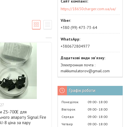
https://18650charger.com.ua/ua/
+380 (99) 473-73-64
+380672804977
Электронная почта
makkumulatorov@gmail.com
Графік роботи
Понеділок
09:00
18:00
27
Вівторок
09:00
18:00
и ZS-700E для
Середа
09:00
18:00
ного апарату Signal Fire
AI-8 ціна за пару
Четвер
09:00
18:00