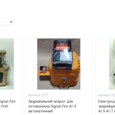
1273
01
gnal Fire
Зварювальний апарат для
Електрод
 Ftth
оптоволокна Signal Fire AI-9
зварюваль
автоматичний
AI 9 AI-7 