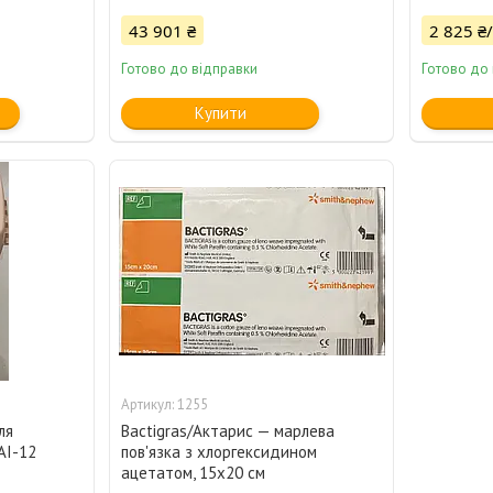
43 901 ₴
2 825 ₴
Готово до відправки
Готово до
Купити
1255
ля
Bactigras/Актарис — марлева
AI-12
пов'язка з хлоргексидином
ацетатом, 15x20 см