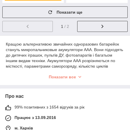
Показати ще
1
/ 2
Кращою альтернативою звичайних одноразових батарейок
стануть микропальчиковые акумулятори ААА. Вони підходять
до дитячих іграшок, пультів ДУ, фотоапаратів і багатьом
іншим видам техніки. Акумулятори ААА розрізняються по
місткості, параметрами саморозряду, кількістю циклів
розрядів і зарядів і багатьом іншим характеристикам.
Показати все
В інтернет-магазині представлені кращі моделі за
співвідношенням ємності і ціни. Акумуляторні батарейки ААА
здивують тривалим терміном експлуатації. Консультанти
Про нас
допоможуть вибрати оптимальний варіант по напрузі та
іншими параметрами, так що з асортименту можна замовити
те, що ідеально підійде для приладу, техніки, електроніки.
99% позитивних з 1654 відгуків за рік
Переваги микропальчиковых
Працює з 13.09.2016
акумуляторів ААА
м. Харків