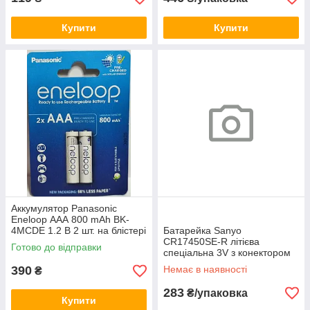
Купити
Купити
Аккумулятор Panasonic
Eneloop АAА 800 mAh BK-
4MCDE 1.2 В 2 шт. на блістері
Батарейка Sanyo
CR17450SE-R літієва
Готово до відправки
спеціальна 3V з конектором
390
Немає в наявності
₴
283
₴/упаковка
Купити