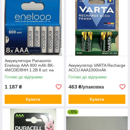
Аккумулятори Panasonic
Eneloop АAА 800 mAh BK-
Аккумулятор VARTA Recharge
4MCDE/8HH 1.2В 8 шт. на
ACCU AAA1000mAh
блістері
Готово до відправки
Готово до відправки
1 187
463
₴
₴/упаковка
Купити
Купити
–5%