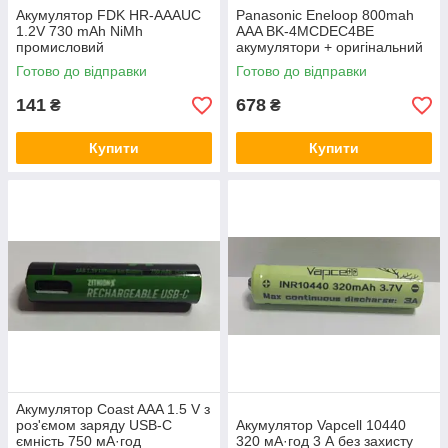
Акумулятор FDK HR-AAAUC
Panasonic Eneloop 800mah
1.2V 730 mAh NiMh
AAA BK-4MCDEC4BE
промисловий
акумулятори + оригінальний
кейс
Готово до відправки
Готово до відправки
141
678
₴
₴
Купити
Купити
Акумулятор Coast AAA 1.5 V з
роз'ємом заряду USB-C
Акумулятор Vapcell 10440
ємність 750 мА·год
320 мА·год 3 А без захисту