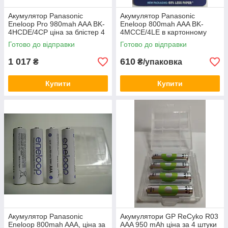
Акумулятор Panasonic
Акумулятор Panasonic
Eneloop Pro 980mah AAA BK-
Eneloop 800mah AAA BK-
4HCDE/4CP ціна за блістер 4
4MCCE/4LE в картонному
штуки
блістері
Готово до відправки
Готово до відправки
1 017
610
₴
₴/упаковка
Купити
Купити
Акумулятор Panasonic
Акумулятори GP ReCyko R03
Eneloop 800mah AAA, ціна за
AAA 950 mAh ціна за 4 штуки