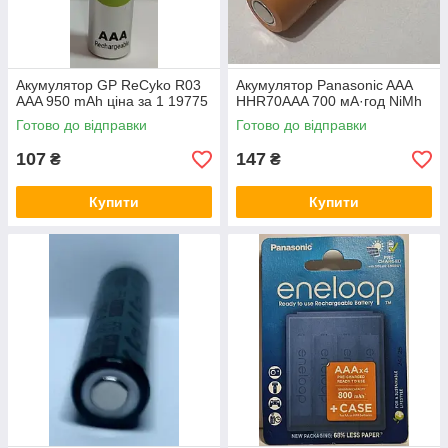
Акумулятор GP ReCyko R03
Акумулятор Panasonic AAA
AAA 950 mAh ціна за 1 19775
HHR70AAA 700 мА·год NiMh
Готово до відправки
Готово до відправки
107
147
₴
₴
Купити
Купити