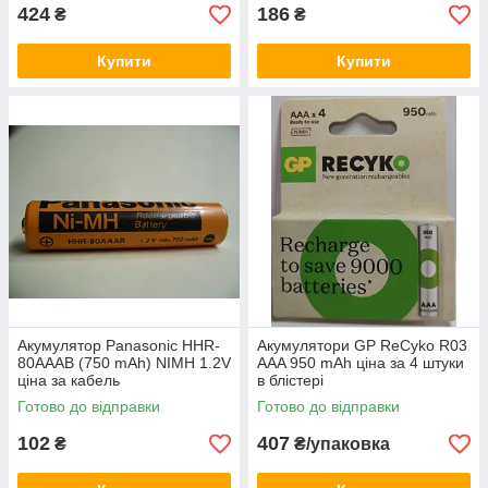
424
186
₴
₴
Купити
Купити
Акумулятор Panasonic HHR-
Акумулятори GP ReCyko R03
80AAAB (750 mAh) NIMH 1.2V
AAA 950 mAh ціна за 4 штуки
ціна за кабель
в блістері
Готово до відправки
Готово до відправки
102
407
₴
₴/упаковка