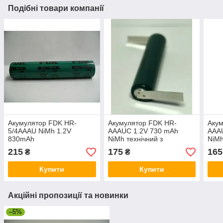
Подібні товари компанії
Акумулятор FDK HR-
Акумулятор FDK HR-
Акум
5/4AAAU NiMh 1.2V
AAAUC 1.2V 730 mAh
AAA
830mAh
NiMh технічний з
NiMh
виведеннями Z-tag під
tags
215
175
165
₴
₴
паяння
Купити
Купити
Акційні пропозиції та новинки
–5%