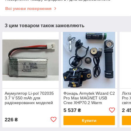
Всі умови повернення
З цим товаром також замовляють
Акумулятор Li-pol 702035
Фонарь Armytek Wizard C2
Ліхт
3.7 V 550 mAh для
Pro Max MAGNET USB
Pro 
радіокерованих моделей
Cree XHP70.2 Warm
світ
призматичний
5 537
2 4
₴
226
₴
Купити