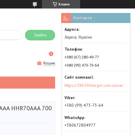
Кошик
Контакти
Знайти
Харків, Україна
+380 (67) 280-49-77
Кошик
+380 (99) 473-73-64
https://18650charger.com.ua/ua/
+380 (99) 473-73-64
 AAA HHR70AAA 700
+380672804977