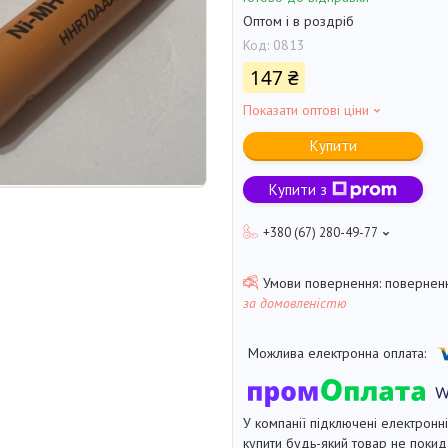
Оптом і в роздріб
Код:
0813
147 ₴
Показати оптові ціни
Купити
Купити з
+380 (67) 280-49-77
поверненн
за домовленістю
У компанії підключені електронн
купити будь-який товар не покид