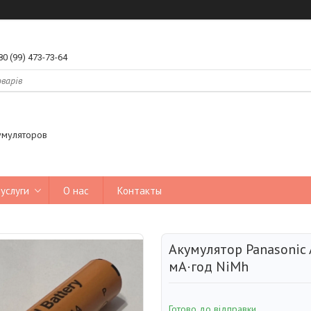
80 (99) 473-73-64
умуляторов
услуги
О нас
Контакты
Акумулятор Panasonic
мА·год NiMh
Готово до відправки