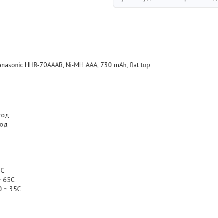
asonic HHR-70AAAB, Ni-MH AAA, 730 mAh, flat top
год
год
5С
~ 65С
0 ~ 35С