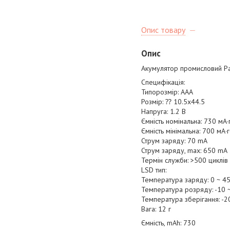
Опис товару
Опис
Акумулятор промисловий Pan
Специфікація:
Типорозмір: AAA
Розмір: ⁇ 10.5x44.5
Напруга: 1.2 В
Ємність номінальна: 730 мА·
Ємність мінімальна: 700 мА·
Струм заряду: 70 mA
Струм заряду, max: 650 mA
Термін служби: >500 циклів
LSD тип:
Температура заряду: 0 ~ 4
Температура розряду: -10 
Температура зберігання: -2
Вага: 12 г
Ємність, mAh: 730