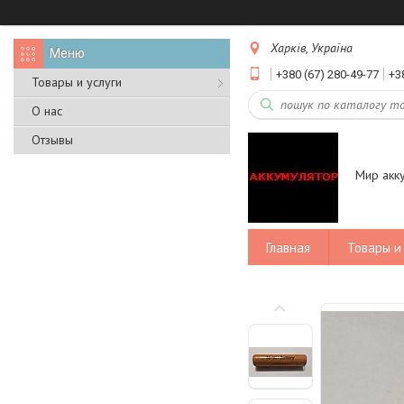
Харків, Україна
+380 (67) 280-49-77
+3
Товары и услуги
О нас
Отзывы
Мир акк
Главная
Товары и 