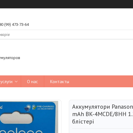
80 (99) 473-73-64
умуляторов
услуги
О нас
Контакты
Аккумулятори Panason
mAh BK-4MCDE/8HH 1.2
блістері