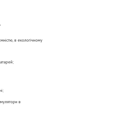
.
мністю, в екологічному
атарей;
і;
умулятори в