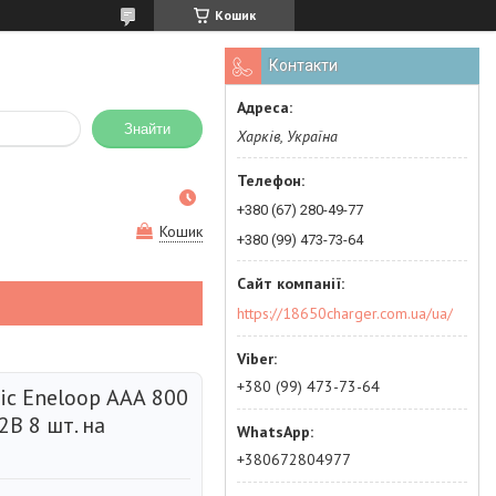
Кошик
Контакти
Знайти
Харків, Україна
+380 (67) 280-49-77
Кошик
+380 (99) 473-73-64
https://18650charger.com.ua/ua/
+380 (99) 473-73-64
ic Eneloop АAА 800
В 8 шт. на
+380672804977