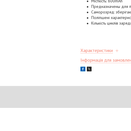
Місткість: 800mAh
Предназначены для п
Саморозряд: зберігаю
Поліпшені характерис
Кількість циклів заря
Характеристики
Інформація для замовле