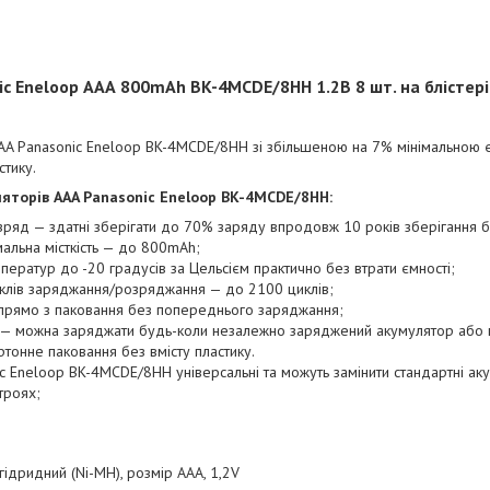
ic Eneloop АAА 800mAh
BK-4MCDE/8HH
1.2В
8 шт. на блістері
AA Panasonic Eneloop BK-4MCDE/8HH зі збільшеною на 7% мінімальною є
стику.
ляторів
AAA Panasonic Eneloop BK-4MCDE/8HH:
ряд — здатні зберігати до 70% заряду впродовж 10 років зберігання б
мальна місткість — до 800mAh;
ператур до -20 градусів за Цельсієм практично без втрати ємності;
циклів заряджання/розряджання — до 2100 циклів;
 прямо з паковання без попереднього заряджання;
 — можна заряджати будь-коли незалежно заряджений акумулятор або н
тонне паковання без вмісту пластику.
c Eneloop BK-4MCDE/8HH універсальні та можуть замінити стандартні ак
троях;
лгідридний (Ni-MH), розмір AAA, 1,2V