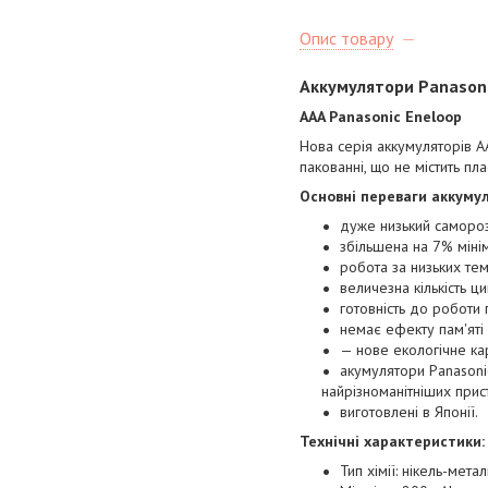
Опис товару
Аккумулятори Panason
AAA Panasonic Eneloop
Нова серія аккумуляторів A
пакованні, що не містить пла
Основні переваги аккуму
дуже низький самороз
збільшена на 7% міні
робота за низьких тем
величезна кількість 
готовність до роботи
немає ефекту пам'яті
— нове екологічне кар
акумулятори Panasoni
найрізноманітніших прис
виготовлені в Японії.
Технічні характеристики:
Тип хімії: нікель-мета