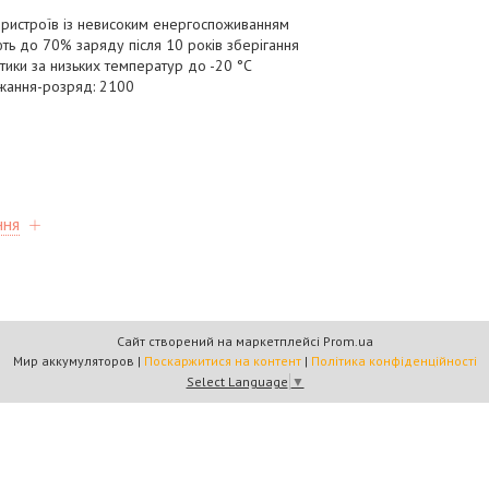
ристроїв із невисоким енергоспоживанням
ть до 70% заряду після 10 років зберігання
тики за низьких температур до -20 °C
джання-розряд: 2100
ння
Сайт створений на маркетплейсі
Prom.ua
Мир аккумуляторов |
Поскаржитися на контент
|
Політика конфіденційності
Select Language
▼