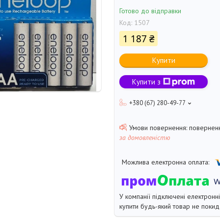
Готово до відправки
Код:
1507
1 187 ₴
Купити
Купити з
+380 (67) 280-49-77
поверненн
за домовленістю
У компанії підключені електронн
купити будь-який товар не покид