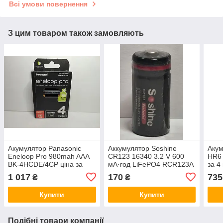
Всі умови повернення
З цим товаром також замовляють
Акумулятор Panasonic
Аккумулятор Soshine
Аку
Eneloop Pro 980mah AAA
CR123 16340 3.2 V 600
HR6 
BK-4HCDE/4CP ціна за
мА·год LiFePO4 RCR123A
за 4 
блістер 4 штуки
1 017
170
735
₴
₴
Купити
Купити
Подібні товари компанії