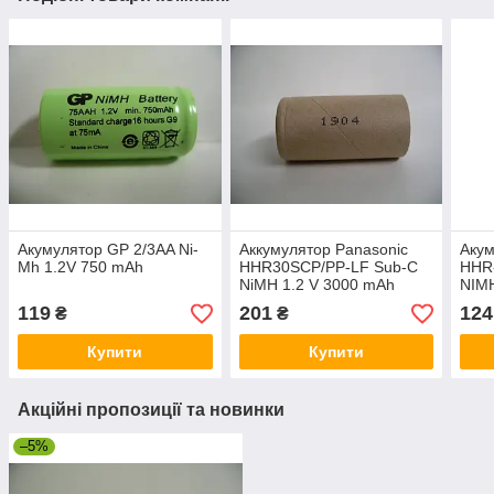
Акумулятор GP 2/3AA Ni-
Аккумулятор Panasonic
Акум
Mh 1.2V 750 mAh
HHR30SCP/PP-LF Sub-C
HHR
NiMH 1.2 V 3000 mAh
NIMH
еле
119
201
124
₴
₴
Купити
Купити
Акційні пропозиції та новинки
–5%