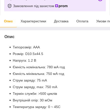
Замовлення під захистом
Опис
Характеристики
Доставка
Оплата
Умови п
Опис
Типорозмір: AAA
Розмір: D10.5x44.5
Напруга: 1.2 В
Ємність номінальна: 780 мА·год
Ємність мінімальна: 750 мА·год
Струм заряду: 75 mA
Струм заряду, max: 750 mA
Термін служби: >500 циклів
Внутрішній опір: 30 мОм
Температура заряду: 0 ~ 45С