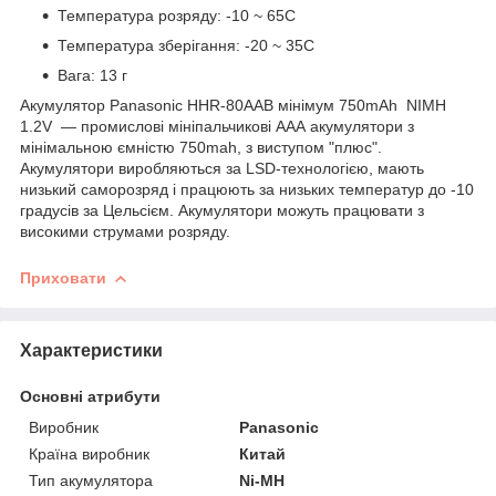
Температура розряду: -10 ~ 65С
Температура зберігання: -20 ~ 35С
Вага: 13 г
Акумулятор Panasonic HHR-80AAB мінімум 750mAh NIMH
1.2V — промислові мініпальчикові ААА акумулятори з
мінімальною ємністю 750mah, з виступом "плюс".
Акумулятори виробляються за LSD-технологією, мають
низький саморозряд і працюють за низьких температур до -10
градусів за Цельсієм. Акумулятори можуть працювати з
високими струмами розряду.
Приховати
Характеристики
Основні атрибути
Виробник
Panasonic
Країна виробник
Китай
Тип акумулятора
Ni-MH