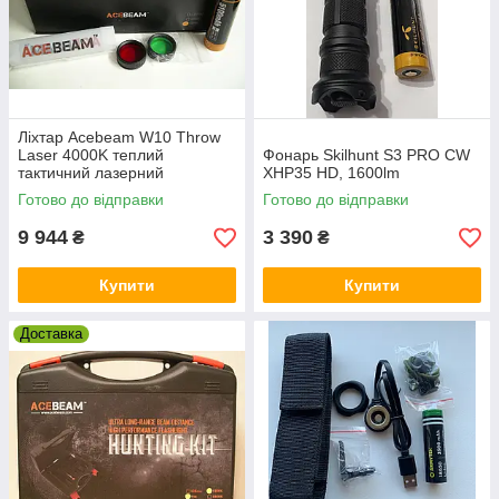
Ліхтар Acebeam W10 Throw
Laser 4000K теплий
Фонарь Skilhunt S3 PRO CW
тактичний лазерний
XHP35 HD, 1600lm
Готово до відправки
Готово до відправки
9 944
3 390
₴
₴
Купити
Купити
Доставка