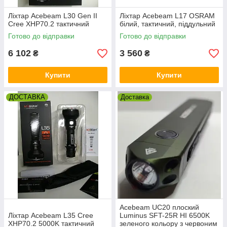
Ліхтар Acebeam L30 Gen II
Ліхтар Acebeam L17 OSRAM
Cree XHP70.2 тактичний
білий, тактичний, піддульний
Готово до відправки
Готово до відправки
6 102
3 560
₴
₴
Купити
Купити
ДОСТАВКА
Доставка
Acebeam UC20 плоский
Ліхтар Acebeam L35 Cree
Luminus SFT-25R HI 6500K
XHP70.2 5000K тактичний
зеленого кольору з червоним