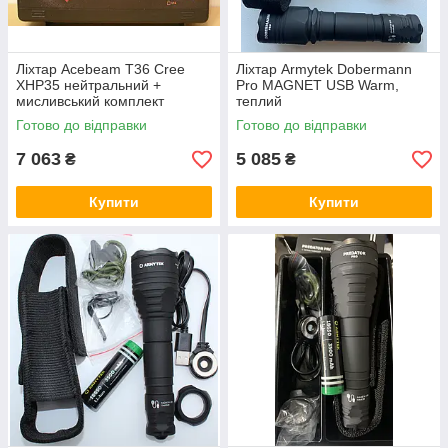
Ліхтар Acebeam T36 Cree
Ліхтар Armytek Dobermann
XHP35 нейтральний +
Pro MAGNET USB Warm,
мисливський комплект
теплий
Готово до відправки
Готово до відправки
7 063
5 085
₴
₴
Купити
Купити