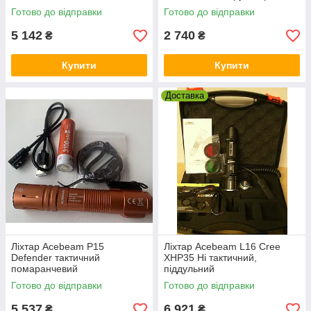
і ультрафіолетовим діодами
Готово до відправки
Готово до відправки
5 142
2 740
₴
₴
Купити
Купити
Доставка
Ліхтар Acebeam P15
Ліхтар Acebeam L16 Cree
Defender тактичний
XHP35 Hi тактичний,
помаранчевий
піддульний
Готово до відправки
Готово до відправки
5 537
6 921
₴
₴