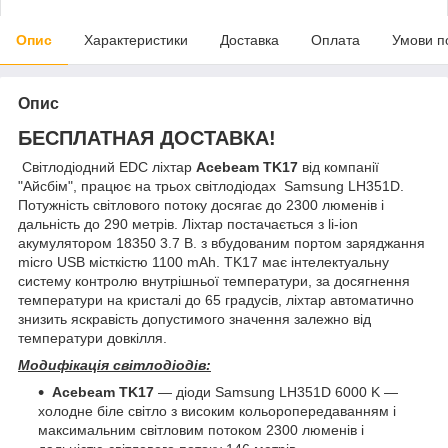
Опис
Характеристики
Доставка
Оплата
Умови п
Опис
БЕСПЛАТНАЯ ДОСТАВКА!
Світлодіодний EDC ліхтар
Acebeam TK17
від компанії
"Айсбім", працює на трьох світлодіодах Samsung LH351D.
Потужність світлового потоку досягає до 2300 люменів і
дальність до 290 метрів. Ліхтар постачається з li-ion
акумулятором 18350 3.7 В. з вбудованим портом заряджання
micro USB місткістю 1100 mAh. TK17 має інтелектуальну
систему контролю внутрішньої температури, за досягнення
температури на кристалі до 65 градусів, ліхтар автоматично
знизить яскравість допустимого значення залежно від
температури довкілля.
Модифікація світлодіодів:
Acebeam TK17
— діоди Samsung LH351D 6000 K —
холодне біле світло з високим кольоропередаванням і
максимальним світловим потоком 2300 люменів і