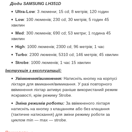
Діоди
SAMSUNG LH351D
Ultra-Low
: 3 люмени; 15 cd; 8 метрів; 120 годин
Low
: 100 люменів; 230 cd; 30 метрів; 5 годин 45
хвилин
Med
: 300 люменів; 690 cd; 53 метри; 1 година 45
хвилин
High
: 1000 люменів; 2300 cd; 96 метрів; 1 час
Turbo
: 2300 люменів; 5310 cd; 146 метрів; 45 хвилин
Strobe
: 1000 люменів; 1 час 15 хвилин
Інструкція з експлуатації:
Увімкнення/вимкнення:
Натисніть кнопку на корпусі
ліхтаря для вмикання/вимикання. У разі повторного
ввімкнення ліхтар активує раніше використаний режим
яскравості, крім режиму Strobe.
Зміна режимів роботи:
За ввімкненого ліхтаря
натисніть на кнопку з клацанням або без клацання
(тактичне натискання) для зміни режиму роботи за
циклом min — max — strobe.