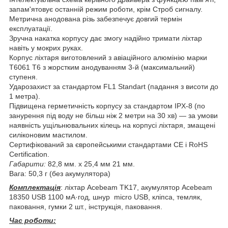
запам'ятовує останній режим роботи, крім Строб сигналу.
Метрична анодована різь забезпечує довгий термін
експлуатації.
Зручна накатка корпусу дає змогу надійно тримати ліхтар
навіть у мокрих руках.
Корпус ліхтаря виготовлений з авіаційного алюмінію марки
Т6061 T6 з жорстким анодуванням 3-й (максимальний)
ступеня.
Ударозахист за стандартом FL1 Standart (падання з висоти до
1 метра).
Підвищена герметичність корпусу за стандартом IPX-8 (по
занурення під воду не більш ніж 2 метри на 30 хв) — за умови
наявність ущільнювальних кілець на корпусі ліхтаря, змащені
силіконовим мастилом.
Сертифікований за європейськими стандартами CE і RoHS
Certification.
Габарити:
82,8 мм. x 25,4 мм 21 мм.
Вага: 50,3 г (без акумулятора)
Комплектація
: ліхтар Acebeam TK17, акумулятор Acebeam
18350 USB 1100 мА·год, шнур micro USB, кліпса, темляк,
паковання, гумки 2 шт., інструкція, паковання.
Час роботи: