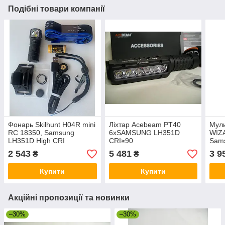
Подібні товари компанії
Фонарь Skilhunt H04R mini
Ліхтар Acebeam PT40
Мул
RC 18350, Samsung
6xSAMSUNG LH351D
WIZ
LH351D High CRI
CRI≥90
Sam
2 543
5 481
3 9
₴
₴
Купити
Купити
Акційні пропозиції та новинки
–30%
–30%