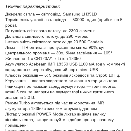
Технічні характеристики:
Джерело світла — світлодіод Samsung LH351D
Термін експлуатації світлодіода — 50000 годин (приблизно 5
років).
Потужність світлового потоку: до 2300 люменів.
Дальність світлового потоку: до 290 метрів.
Інтенсивність світлового потоку: до 20 500 Candela.
Лінза — TIR оптика зі пропусканням світла 90%, кут
центрального променя — 30o, бічна засвічення — 105°.
Живлення: 1 x CR123A/1 x Li-ion 18350.
Акумулятор Acebeam IMR 18350 USB 1100 мА·год у комплекті
заряджається через вбудований порт micro USB.
Кількість режимів — 6: 5 режимів яскравості та Строб 10 Гц.
Керування — кнопка зворотного вмикання з торця ліхтаря.
Індикація про низький заряд акумулятора — тричі моргає
кожні 5 сек. за напруги на акумуляторі нижче критичного
значення 3.0 В.
Режим Turbo активується під час використання IMR
акумулятора 18350 з високим струмовідданням.
Ліхтар у режимі POWER Mode ліхтар виділяє велику
кількість тепла, використовуйте в добре провітрюваному
приміщенні.
Інтелектуальна схема керівного драйвера з функцією пам'яті,