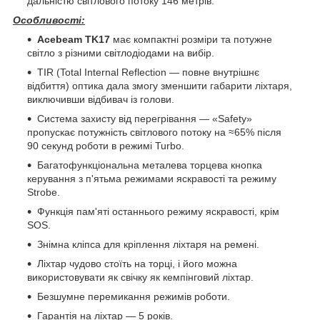
дальністю світлового потоку 146 метрів.
Особливості:
Acebeam
TK17
має компактні розміри та потужне
світло з різними світлодіодами на вибір.
TIR (Total Internal Reflection — повне внутрішнє
відбиття) оптика дала змогу зменшити габарити ліхтаря,
виключивши відбивач із голови.
Система захисту від перегрівання — «Safety»
пропускає потужність світлового потоку на ≈65% після
90 секунд роботи в режимі Turbo.
Багатофункціональна металева торцева кнопка
керування з п'ятьма режимами яскравості та режиму
Strobe.
Функція пам'яті останнього режиму яскравості, крім
SOS.
Знімна кліпса для кріплення ліхтаря на ремені.
Ліхтар чудово стоїть на торці, і його можна
використовувати як свічку як кемпінговий ліхтар.
Безшумне перемикання режимів роботи.
Гарантія на ліхтар — 5 років.