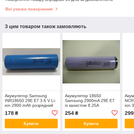
Всі умови повернення
З цим товаром також замовляють
Акумулятор Samsung
Акумулятор 18650
Акум
INR18650 29E E7 3.6 V Li-
Samsung 2900mA 29E E7
NCR
ion 2900 mAh розрядний
із захистом 8.25A
ion 
струм 8.25A
178
254
299
₴
₴
Купити
Купити