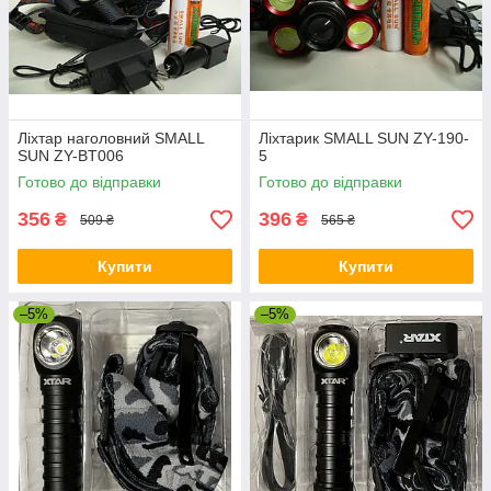
Ліхтар наголовний SMALL
Ліхтарик SMALL SUN ZY-190-
SUN ZY-BT006
5
Готово до відправки
Готово до відправки
356
396
₴
₴
509 ₴
565 ₴
Купити
Купити
–5%
–5%