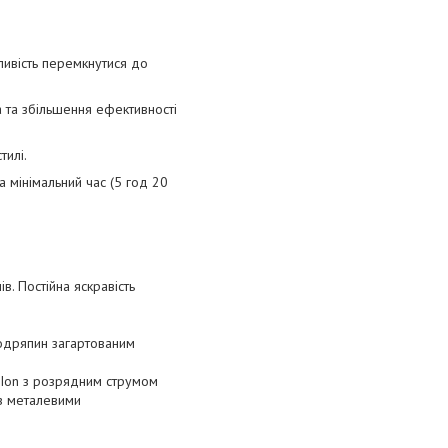
ливість перемкнутися до
 та збільшення ефективності
тилі.
 мінімальний час (5 год 20
. Постійна яскравість
подряпин загартованим
-Ion з розрядним струмом
 з металевими