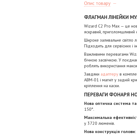
Опис товару
ФЛАГМАН ЛІНЕЙКИ МУ
Wizard C2 Pro Max — це нов
яскравий, приголомшливий с
Широке заливальне світло лі
Підходить для сервісних і і
Важливими перевагами Wiza
бічною засвічкою. У поєдна
роблять використання макс
Завдяки
адаптеру
в комплек
ABM-01 і магніт у задній кр
кріплення на каски.
ПЕРЕВАГИ ФОНАРЯ НО
Нова оптична система та 
150°.
Максимальна ефективніст
у 3720 люменів.
Нова конструкція голови: