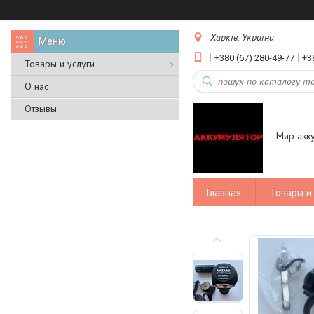
Харків, Україна
+380 (67) 280-49-77
+3
Товары и услуги
О нас
Отзывы
Мир акк
Главная
Товары и 