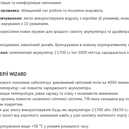
'якше та комфортніше натискання.
 прошивка:
збільшений час роботи та посилена яскравість.
овчуванням:
легко використовувати відразу з коробки (6 режимів), мож
 керування з 10 режимами.
користання нових пружин для кращого захисту акумулятора та драйвера
нодування, лаконічний дизайн, брендування в новому корпоративному с
ння:
комплектний акумулятор 21700 Li-Ion 5000 мА·год заряджається за
ЕРІЇ WIZARD
нового покоління забезпечує дивовижний світловий потік на 4000 люменів
 температур і не повністю зарядженого акумулятора.
кація температури, рівня заряду та стану з можливістю вимкнення.
ромінь повністю оновленої оптичної системи, TIR-лінза захищена від 
им покриттям.
ія дає змогу використовувати будь-які акумулятори 21700 або 18650 Li
 захист від короткого замикання навіть у разі контакту магнітного порту
ерегрівання вище +58 °C у режимі реального часу.