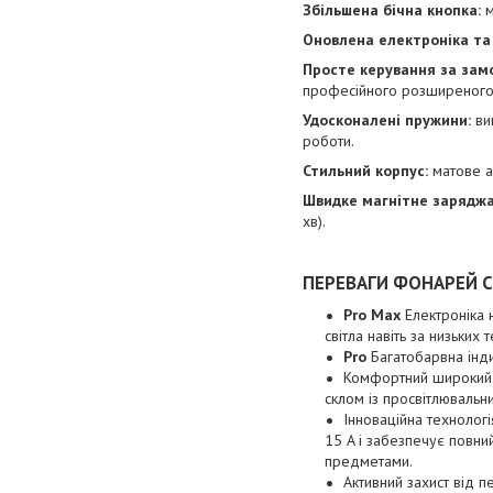
Збільшена бічна кнопка:
м
Оновлена електроніка та
Просте керування за зам
професійного розширеного
Удосконалені пружини:
ви
роботи.
Стильний корпус:
матове а
Швидке магнітне заряджа
хв).
ПЕРЕВАГИ ФОНАРЕЙ С
Pro Max
Електроніка 
світла навіть за низьких
Pro
Багатобарвна інди
Комфортний широкий п
склом із просвітлювальн
Інноваційна технолог
15 A і забезпечує повний
предметами.
Активний захист від п