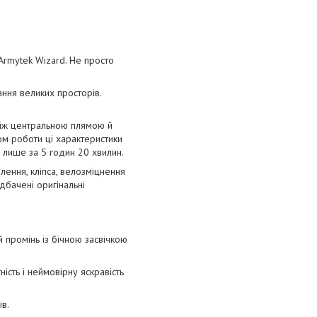
Armytek Wizard. Не просто
ання великих просторів.
між центральною плямою й
ом роботи ці характеристики
лише за 5 годин 20 хвилин.
ення, кліпса, велозміцнення
дбачені оригінальні
промінь із бічною засвічкою
сть і неймовірну яскравість
в.