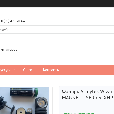
80 (99) 473-73-64
умуляторов
услуги
О нас
Контакты
Фонарь Armytek Wizard
MAGNET USB Cree XHP
Готово до відправки