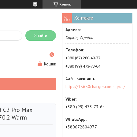
Кошик
Контакти
Знайти
Харків, Україна
+380 (67) 280-49-77
Кошик
+380 (99) 473-73-64
https://18650charger.com.ua/ua/
+380 (99) 473-73-64
 C2 Pro Max
70.2 Warm
+380672804977