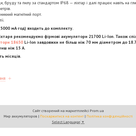
и, бруду та пилу за стандартом IP68 — ліхтар і далі працює навіть на гл
етрів.
никний магнітний порт.
ії.
(5000 мА·год) входить до комплекту.
іхтаря рекомендуємо фірмові акумулятори 21700 Li-Ion. Також сп
тори 18650
Li-Ion завдовжки не більш ніж 70 мм діаметром до 18.
нш ніж 15 А.
ть місяців.
ння
Сайт створений на маркетплейсі
Prom.ua
Мир аккумуляторов |
Поскаржитися на контент
|
Політика конфіденційності
Select Language
▼