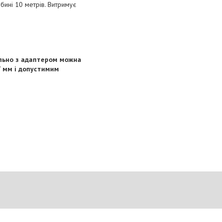
ибині 10 метрів. Витримує
ільно з адаптером можна
7 мм і допустимим