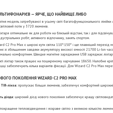
ЛЬТИФОНАРІЄВ — ЯРЧЕ, ЩО НАЙВИЩЕ ЛИБО
ітня модель затребуваної в усьому світі багатофункціонального лінійки 
вітловий потік у 3720 люменів.
хтаря оптимальне як для роботи на близькій відстані, так і для підсвічув
ндустріальних робіт, активного відпочинку, занять спортом.
rd C2 Pro Max є широкі кути світла 110°:150° і ще плавніший перехід 
нні зі збільшеним завдяки акумулятору високої ємності 21700 Li-Ion час
имально комфортним. Швидке магнітне заряджання USB заряджає ліхтар 
ті ліхтар також працює на поширеному харчуванні 18650. Налобне кріпл
ишці забезпечують кілька варіантів фіксації. Для Wizard C2 Pro Max пере
ВОГО ПОКОЛЕННЯ WIZARD C2 PRO MAX
TIR-лінза:
пропускає більше люменів, забезпечує комфортний широкий 
ь діода:
широкий діод нового покоління забезпечує кращу світловидатні
покращене тепловідведення і яскраве світло з великою кількістю люмені