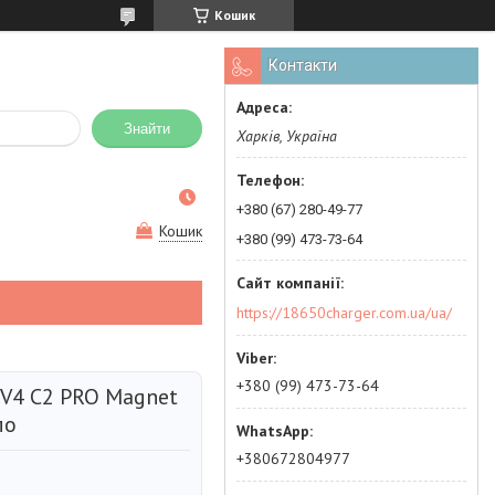
Кошик
Контакти
Знайти
Харків, Україна
+380 (67) 280-49-77
Кошик
+380 (99) 473-73-64
https://18650charger.com.ua/ua/
+380 (99) 473-73-64
 V4 C2 PRO Magnet
ло
+380672804977