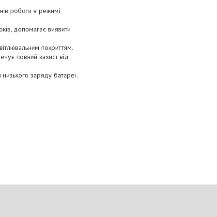
нів роботи в режимі
оків, допомагає виявити
вітлювальним покриттям.
печує повний захист від
 низького заряду батареї.