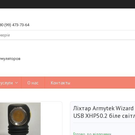
80 (99) 473-73-64
умуляторов
услуги
О нас
Контакты
Ліхтар Armytek Wizard
USB XHP50.2 біле світ
Готово до відправки