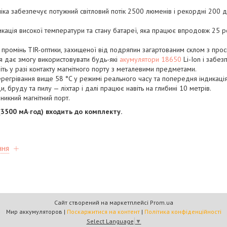
ка забезпечує потужний світловий потік 2500 люменів і рекордні 200 д
кація високої температури та стану батареї, яка працює впродовж 25 р
ромінь TIR-оптики, захищеної від подряпин загартованим склом з прос
ія дає змогу використовувати будь-які
акумулятори 18650
Li-Ion і забез
іть у разі контакту магнітного порту з металевими предметами.
перегрівання вище 58 °C у режимі реального часу та попередня індикація
и, бруду та пилу — ліхтар і далі працює навіть на глибині 10 метрів.
никний магнітний порт.
(3500 мА·год) входить до комплекту.
ння
Сайт створений на маркетплейсі
Prom.ua
Мир аккумуляторов |
Поскаржитися на контент
|
Політика конфіденційності
Select Language
▼