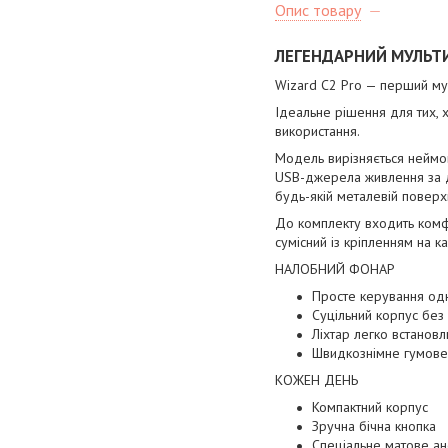
Опис товару
ЛЕГЕНДАРНИЙ МУЛЬТИ
Wizard C2 Pro — перший муль
Ідеальне рішення для тих,
використання.
Модель вирізняється неймов
USB-джерела живлення за до
будь-якій металевій поверхн
До комплекту входить комфо
сумісний із кріпленням на к
НАЛОБНИЙ ФОНАР
Просте керування одн
Суцільний корпус без 
Ліхтар легко встановл
Швидкознімне гумове
КОЖЕН ДЕНЬ
Компактний корпус
Зручна бічна кнопка
Спеціальне матове ан