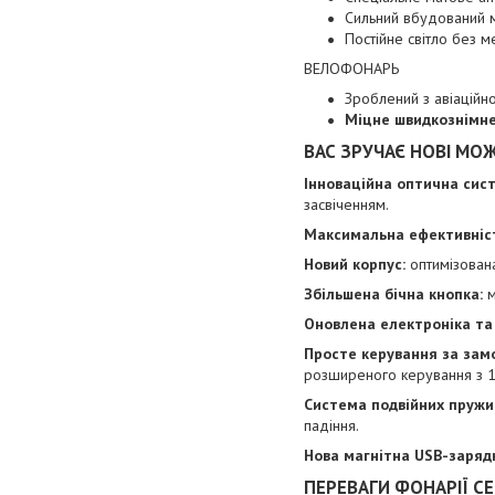
Сильний вбудований ма
Постійне світло без м
ВЕЛОФОНАРЬ
Зроблений з авіаційн
Міцне швидкознімне
ВАС ЗРУЧАЄ НОВІ МО
Інноваційна оптична сис
засвіченням.
Максимальна ефективніст
Новий корпус:
оптимізована
Збільшена бічна кнопка:
м
Оновлена електроніка та
Просте керування за зам
розширеного керування з 
Система подвійних пружи
падіння.
Нова магнітна USB-заряд
ПЕРЕВАГИ ФОНАРІЇ СЕ