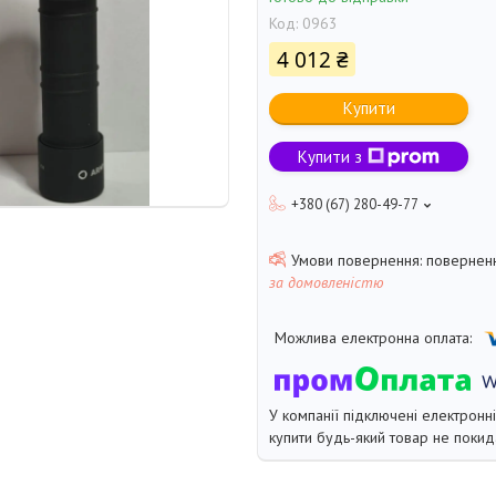
Код:
0963
4 012 ₴
Купити
Купити з
+380 (67) 280-49-77
поверненн
за домовленістю
У компанії підключені електронн
купити будь-який товар не покид