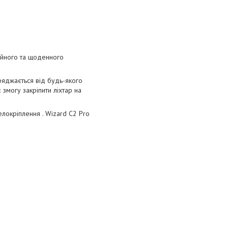
ійного та щоденного
ряджається від будь-якого
змогу закріпити ліхтар на
елокріплення . Wizard C2 Pro