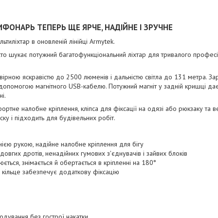
ФОНАРЬ ТЕПЕРЬ ЩЕ ЯРЧЕ, НАДІЙНЕ І ЗРУЧНЕ
тиліхтар в оновленій лінійці Armytek.
 хто шукає потужний багатофункціональний ліхтар для тривалого профес
ірною яскравістю до 2500 люменів і дальністю світла до 131 метра. За
помогою магнітного USB-кабелю. Потужний магніт у задній кришці дає 
і.
ртне налобне кріплення, кліпса для фіксації на одязі або рюкзаку та в
аску і підходить для будівельних робіт.
ією рукою, надійне налобне кріплення для бігу
довгих дротів, ненадійних гумових з'єднувачів і зайвих блоків
юється, знімається й обертається в кріпленні на 180°
 кільце забезпечує додаткову фіксацію
одування без гострої накатки