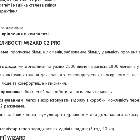
гніт і надійна сталева кліпса
ерехтіння
ого алюмінію
 кріплення в комплекті
ЖЛИВОСТІ WIZARD C2 PRO
тема:
пропускає більше люменів, забезпечує більшу дальність промен
ь діода:
ми домоглися потужних 2500 люменів замість 1800 люменів у 
 конструкція голови для кращого тепловідведення та яскравого світла з
'якше та комфортніше натискання.
 прошивка:
збільшений час роботи та посилена яскравість.
овчуванням:
легко використовувати відразу з коробки, можливість пер
12 режимами.
н:
надійний контакт акумулятора з драйвером для додаткового захисту 
ка:
ліхтар тепер заряджається удвічі швидше (3 год 40 хв).
РІЇ WIZARD