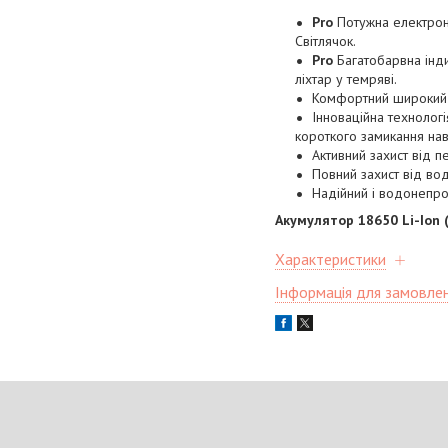
Pro
Потужна електроні
Світлячок.
Pro
Багатобарвна інди
ліхтар у темряві.
Комфортний широкий п
Інноваційна технолог
короткого замикання нав
Активний захист від 
Повний захист від вод
Надійний і водонепро
Акумулятор 18650 Li-Ion 
Характеристики
Інформація для замовле