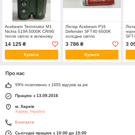
Acebeam Terminator M1
Ліхтар Acebeam P16
Ліхт
Nichia 519A 5000K CRI90
Defender SFT40 6500K
чорн
тепле світло в зеленому
холодне світло
SFT4
корпусі
14 125
3 786
3 0
₴
₴
Купити
Купити
Про нас
99% позитивних з 1655 відгуків за рік
Працює з 13.09.2016
м. Харків
Харків, Україна
Контакти
Сьогодні працює з 10:00 до 15:00