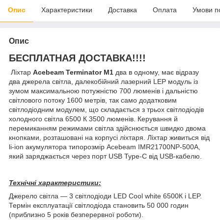
Опис
Характеристики
Доставка
Оплата
Умови п
Опис
БЕСПЛАТНАЯ ДОСТАВКА!!!!
Ліхтар
Acebeam Terminator M1
два в одному, має відразу
два джерела світла, далекобійний лазерний LEP модуль із
зумом максимальною потужністю 700 люменів і дальністю
світлового потоку 1600 метрів, так само додатковим
світлодіодним модулем, що складається з трьох світлодіодів
холодного світла 6500 К 3500 люменів. Керування й
перемиканням режимами світла здійснюється швидко двома
кнопками, розташовані на корпусі ліхтаря. Ліхтар живиться від
li-ion акумулятора типорозмір Acebeam IMR21700NP-500A,
який заряджається через порт USB Type-C від USB-кабелю.
Технічні характеристики:
Джерело світла — 3 світлодіоди LED Cool white 6500К і LEP.
Термін експлуатації світлодіода становить 50 000 годин
(приблизно 5 років безперервної роботи).