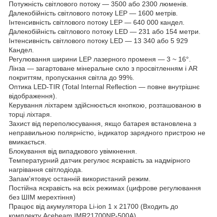
Потужність світлового потоку — 3500 або 2300 люменів.
Далекобійність світлового потоку LEP — 1600 метрів.
Інтенсивність світлового потоку LEP — 640 000 кандел.
Далекобійність світлового потоку LED — 231 або 154 метри.
Інтенсивність світлового потоку LED — 13 340 або 5 929
Кандел.
Регулювання ширини LEP лазерного променя — 3 ~ 16°.
Лінза — загартоване мінеральне скло з просвітленням і AR
покриттям, пропускання світла до 99%.
Оптика LED-TIR (Total Internal Reflection — повне внутрішнє
відображення).
Керування ліхтарем здійснюється кнопкою, розташованою в
торці ліхтаря.
Захист від переполюсування, якщо батарея встановлена з
неправильною полярністю, індикатор зарядного пристрою не
вмикається.
Блокування від випадкового увімкнення.
Температурний датчик регулює яскравість за надмірного
нагрівання світлодіода.
Запам'ятовує останній використаний режим.
Постійна яскравість на всіх режимах (цифрове регулювання
без ШІМ мерехтіння)
Працює від акумулятора Li-ion 1 х 21700 (Входить до
комплекту Acebeam IMR21700NP-500A)