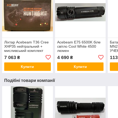
Ліхтар Acebeam T36 Cree
Acebeam E75 6500K біле
Бат
XHP35 нейтральний +
світло Cool White 4500
MN21
мисливський комплект
люмен
УЧЕ
7 063
4 690
113
₴
₴
Купити
Купити
Подібні товари компанії