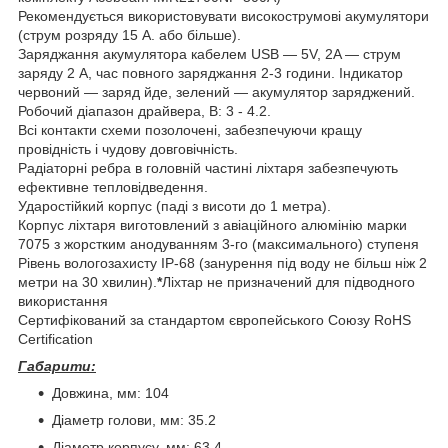
Рекомендується використовувати високострумові акумулятори
(струм розряду 15 А. або більше).
Заряджання акумулятора кабелем USB — 5V, 2A — струм
заряду 2 А, час повного заряджання 2-3 години. Індикатор
червоний — заряд йде, зелений — акумулятор заряджений.
Робочий діапазон драйвера, В: 3 - 4.2.
Всі контакти схеми позолочені, забезпечуючи кращу
провідність і чудову довговічність.
Радіаторні ребра в головній частині ліхтаря забезпечують
ефективне тепловідведення.
Ударостійкий корпус (паді з висоти до 1 метра).
Корпус ліхтаря виготовлений з авіаційного алюмінію марки
7075 з жорстким анодуванням 3-го (максимального) ступеня
Рівень вологозахисту IP-68 (занурення під воду не більш ніж 2
метри на 30 хвилин).
*
Ліхтар не призначений для підводного
використання
Сертифікований за стандартом європейського Союзу RoHS
Certification
Габарити:
Довжина, мм: 104
Діаметр голови, мм: 35.2
Діаметр корпусу, мм: 63.4