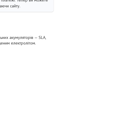
і платежі. Тепер ви можете
аючи сайту.
ьних акумуляторів — SLA,
щеним електролітом.