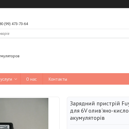
80 (99) 473-73-64
умуляторов
услуги
О нас
Контакты
Зарядний пристрій Fuyu
для 6V олив'яно-кисло
акумуляторів