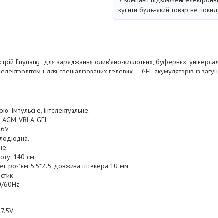
У компанії підключені електронн
купити будь-який товар не покид
трій Fuyuang для заряджання олив'яно-кислотних, буферних, універсал
електролітом і для спеціалізованих гелевих — GEL акумуляторів із загу
ю: Імпульсне, інтелектуальне.
, AGM, VRLA, GEL.
 6V
тлодіодна.
не.
оту: 140 см
еї: роз'єм 5.5*2.5, довжина штекера 10 мм
астик
50/60Hz
 7.5V