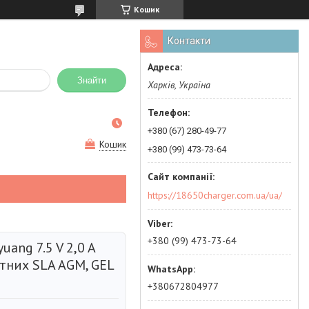
Кошик
Контакти
Знайти
Харків, Україна
+380 (67) 280-49-77
Кошик
+380 (99) 473-73-64
https://18650charger.com.ua/ua/
+380 (99) 473-73-64
ang 7.5 V 2,0 A
тних SLA AGM, GEL
+380672804977