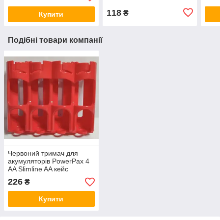
118
₴
Купити
Подібні товари компанії
Червоний тримач для
акумуляторів PowerPax 4
AA Slimline AA кейс
226
₴
Купити