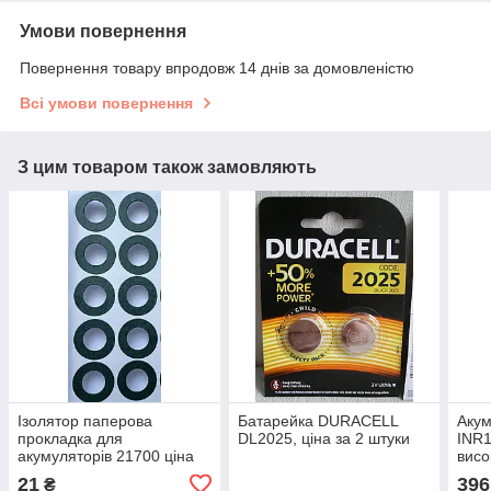
Умови повернення
Повернення товару впродовж 14 днів за домовленістю
Всі умови повернення
З цим товаром також замовляють
Ізолятор паперова
Батарейка DURACELL
Аку
прокладка для
DL2025, ціна за 2 штуки
INR
акумуляторів 21700 ціна
висо
за 10 штук
21
396
₴