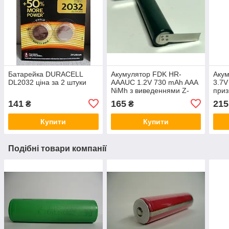
Батарейка DURACELL
Акумулятор FDK HR-
Акум
DL2032 ціна за 2 штуки
AAAUC 1.2V 730 mAh AAA
3.7V
NiMh з виведеннями Z-
приз
tags
раді
141
165
215
₴
₴
Купити
Купити
Подібні товари компанії