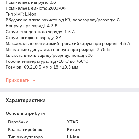
Номінальна напруга:
3.6
Номінальна ємність:
2600мАч
Тип хімії:
Li-Ion
Вбудована плата захисту від КЗ, перезаряду/розряду:
Є
Напругу при заряді:
4.2 В
Струм стандартного заряду:
1.5 А
Струм швидкого заряду:
3А
Максимально допустимий тривалий струм при розряді:
4.5 А
Мінімально допустима напруга при розряді:
2.75 В
Кількість циклів заряду/розряду:
понад 500
Робоча температура:
від -10°C до +60°C
Розміри:
69.2±0.5 мм х 18.4±0.3 мм
Приховати
Характеристики
Основні атрибути
Виробник
XTAR
Країна виробник
Китай
Тип акумулятора
Li-Ion