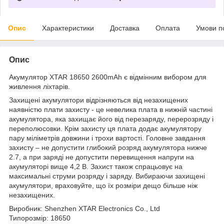
Опис
Характеристики
Доставка
Оплата
Умови п
Опис
Акумулятор XTAR 18650 2600mAh є відмінним вибором для
живлення ліхтарів.
Захищені акумулятори відрізняються від незахищених
наявністю плати захисту - це невелика плата в нижній частині
акумулятора, яка захищає його від перезаряду, перерозряду і
переполюсовки. Крім захисту ця плата додає акумулятору
пару міліметрів довжини і трохи вартості. Головне завдання
захисту – не допустити глибокий розряд акумулятора нижче
2.7, а при заряді не допустити перевищення напруги на
акумуляторі вище 4,2 В. Захист також спрацьовує на
максимальні струми розряду і заряду. Вибираючи захищені
акумулятори, враховуйте, що їх розміри дещо більше ніж
незахищених.
Виробник:
Shenzhen XTAR Electronics Co., Ltd
Типорозмір:
18650