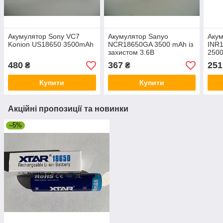
Акумулятор Sony VC7
Акумулятор Sanyo
Аку
Konion US18650 3500mAh
NCR18650GA 3500 mAh із
INR1
захистом 3.6В
250
висо
480
367
251
₴
₴
Купити
Купити
Акційні пропозиції та новинки
–5%