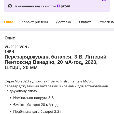
Замовлення під захистом
Опис
Характеристики
Доставка
Оплата
Умови п
Опис
VL-2020/VCN -
1HFN
Перезаряджувана батарея, 3 В, Літієвий
Пентоксид Ванадію, 20 мА·год, 2020,
Штирі, 20 мм
Серія VL-2020 від компанії Seiko Instruments є MgSiLi
перезаряджуваними батареями з клемами для встановлення
на друковану плату.
Номінальна напруга 3 В
Ємність батареї 20 мА·год
Приблизна вага батареї 2.2 г