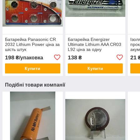
Батарейка Panasonic CR
Батарейка Energizer
Ізол
2032 Lithium Power ціна за
Ultimate Lithium AAA CR03
прок
шість штук
L92 ціна за одну
акум
батарейку
за 1
198
138
21
₴/упаковка
₴
Купити
Купити
Подібні товари компанії