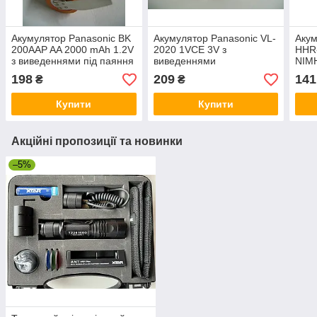
Акумулятор Panasonic BK
Акумулятор Panasonic VL-
Акум
200AAP AA 2000 mAh 1.2V
2020 1VCE 3V з
HHR
з виведеннями під паяння
виведеннями
NIMH
U-ta
198
209
141
₴
₴
Купити
Купити
Акційні пропозиції та новинки
–5%