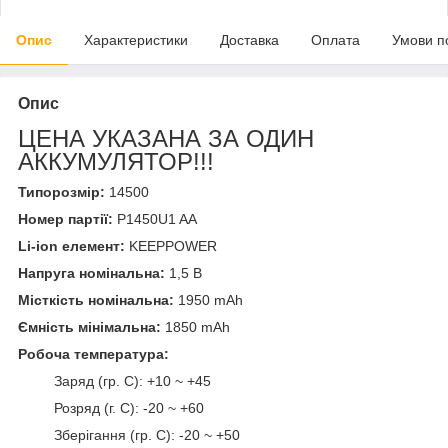
Опис
Характеристики
Доставка
Оплата
Умови п
Опис
ЦЕНА УКАЗАНА ЗА ОДИН
АККУМУЛЯТОР!!!
Типорозмір:
14500
Номер партії:
P1450U1 AA
Li-ion елемент:
KEEPPOWER
Напруга номінальна:
1,5 В
Місткість номінальна:
1950 mAh
Ємність мінімальна:
1850 mAh
Робоча температура:
Заряд (гр. С): +10 ~ +45
Розряд (г. С): -20 ~ +60
Зберігання (гр. С): -20 ~ +50