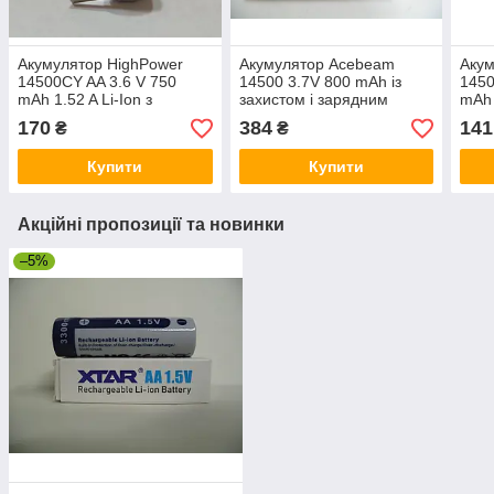
Акумулятор HighPower
Акумулятор Acebeam
Акум
14500CY AA 3.6 V 750
14500 3.7V 800 mAh із
1450
mAh 1.52 A Li-Ion з
захистом і зарядним
mAh 
виведенням
пристроєм
170
384
141
₴
₴
Купити
Купити
Акційні пропозиції та новинки
–5%