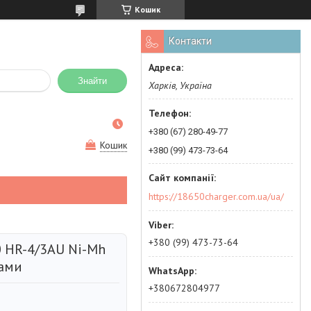
Кошик
Контакти
Знайти
Харків, Україна
+380 (67) 280-49-77
Кошик
+380 (99) 473-73-64
https://18650charger.com.ua/ua/
+380 (99) 473-73-64
 HR-4/3AU Ni-Mh
дами
+380672804977