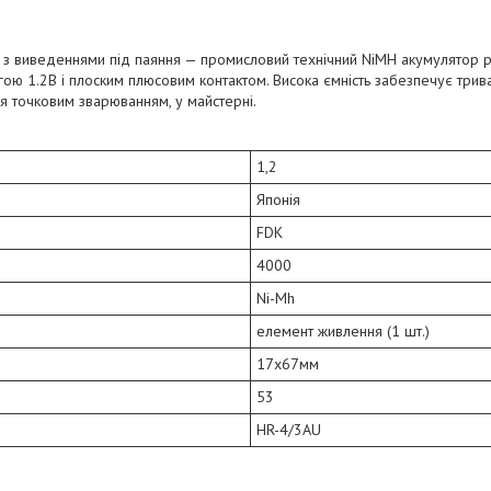
 з виведеннями під паяння — промисловий технічний NiMH акумулятор р
ю 1.2В і плоским плюсовим контактом. Висока ємність забезпечує трив
я точковим зварюванням, у майстерні.
1,2
Японія
FDK
4000
Ni-Mh
елемент живлення (1 шт.)
17x67мм
53
HR-4/3AU