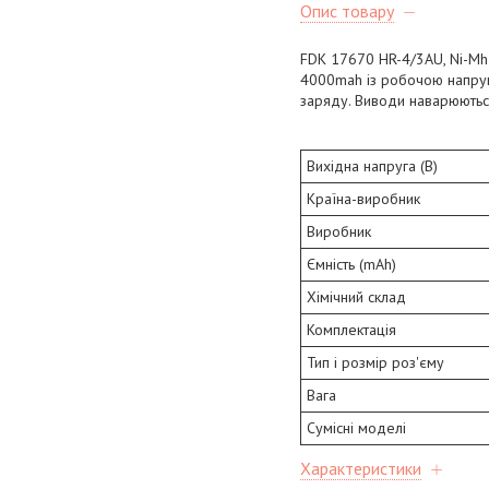
Опис товару
FDK 17670 HR-4/3AU, Ni-Mh
4000mah із робочою напруго
заряду. Виводи наварюютьс
Вихідна напруга (В)
Країна-виробник
Виробник
Ємність (mAh)
Хімічний склад
Комплектація
Тип і розмір роз'єму
Вага
Сумісні моделі
Характеристики