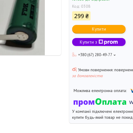
Код:
0308
299 ₴
Купити
Купити з
+380 (67) 280-49-77
поверненн
за домовленістю
У компанії підключені електронн
купити будь-який товар не покид