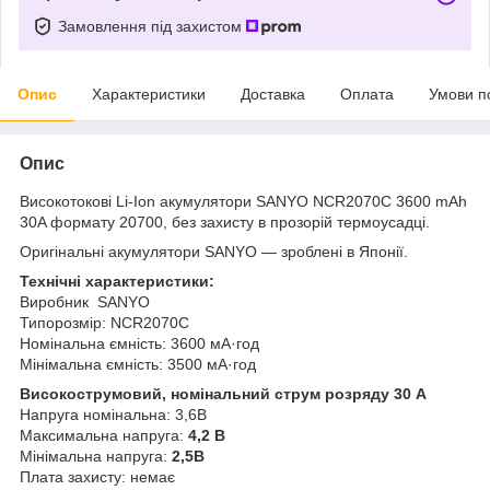
Замовлення під захистом
Опис
Характеристики
Доставка
Оплата
Умови п
Опис
Високотокові Li-Ion акумулятори SANYO NCR2070C 3600 mAh
30A формату 20700, без захисту в прозорій термоусадці.
Оригінальні акумулятори SANYO — зроблені в Японії.
Технічні характеристики:
Виробник SANYO
Типорозмір: NCR2070С
Номінальна ємність: 3600 мА·год
Мінімальна ємність: 3500 мА·год
Високострумовий, номінальний струм розряду 30 А
Напруга номінальна: 3,6В
Максимальна напруга:
4,2 В
Мінімальна напруга:
2,5В
Плата захисту: немає