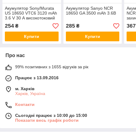
Акумулятор Sony/Murata
Акумулятор Sanyo NCR
Акум
US 18650 VTC6 3120 mAh
18650 GA 3500 mAh 3.6В
NCR
3.6 V 30 А високотоковий
захи
254
285
367
₴
₴
Купити
Купити
Про нас
99% позитивних з 1655 відгуків за рік
Працює з 13.09.2016
м. Харків
Харків, Україна
Контакти
Сьогодні працює з 10:00 до 15:00
Показати весь графік роботи