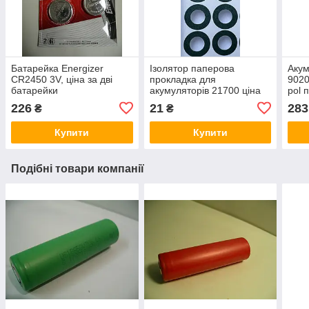
Батарейка Energizer
Ізолятор паперова
Акум
CR2450 3V, ціна за дві
прокладка для
9020
батарейки
акумуляторів 21700 ціна
pol 
за 10 штук
коне
226
21
283
₴
₴
Купити
Купити
Подібні товари компанії