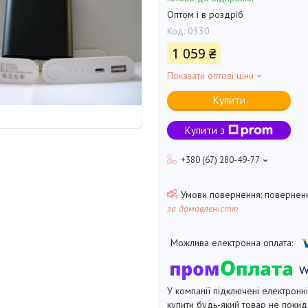
Оптом і в роздріб
Код:
0330
1 059 ₴
Показати оптові ціни
Купити
Купити з
+380 (67) 280-49-77
поверненн
за домовленістю
У компанії підключені електронн
купити будь-який товар не покид