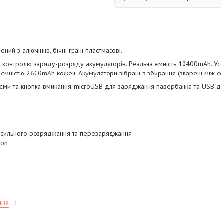
ний з алюмінію, бічні грані пластмасові.
а контролю заряду-розряду акумуляторів. Реальна ємність 10400mAh. Усе
 ємністю 2600mAh кожен. Акумулятори зібрані в збирання (зварені між
'єми та кнопка вмикання: microUSB для заряджання павербанка та USB д
, сильного розряджання та перезаряджання
ion
ння