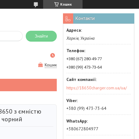
Кошик
Контакти
Знайти
Харків, Україна
+380 (67) 280-49-77
Кошик
+380 (99) 473-73-64
https://18650charger.com.ua/ua/
+380 (99) 473-73-64
8650 з ємністю
 чорний
+380672804977