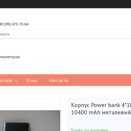
80 (99) 473-73-64
умуляторов
услуги
О нас
Контакты
Корпус Power bank 4*1
10400 mAh металевий
Готово до відправки