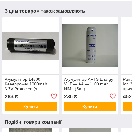
З цим товаром також замовляють
Акумулятор 14500
Акумулятор ARTS Energy
Pana
Keeeppower 1000mah
VHT — AA — 1100 mAh
Ion 
3.7V Protected (з
NiMh (Saft)
приз
захистом) Li-ion
283
236
452
₴
₴
Купити
Купити
Подібні товари компанії