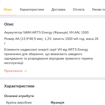
Опис
Характеристики
Доставка
Оплата
Умови п
Опис
Акумулятор NiMH ARTS Energy (Франція) VH AAL 1500.
Розмір АА (13,9*48,9 мм), 1,2V, ємність 1500 мА·год, маса 26
г.
Елементи надвисокої енергії серії VH від ARTS Energy
призначені для збирання, що вимагають швидкого
заряджання та розряджання впродовж тривалого терміну
експлуатації.
Приховати
Характеристики
Основні атрибути
Країна виробник
Франція