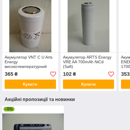
Акумулятор VNT C U Arts
Акумулятор ARTS Energy
Аку
Energy
VRE AA 700mAh NiCd
ENE
високотемпературний
(Saft)
170
NiCd 2500mAh
365
102
353
₴
₴
Купити
Купити
Акційні пропозиції та новинки
–5%