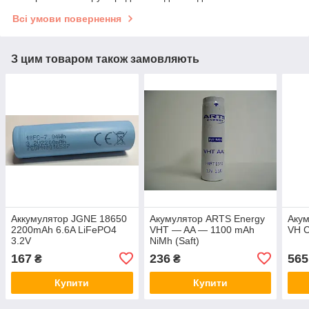
Всі умови повернення
З цим товаром також замовляють
Аккумулятор JGNE 18650
Акумулятор ARTS Energy
Акум
2200mAh 6.6A LiFePO4
VHT — AA — 1100 mAh
VH C
3.2V
NiMh (Saft)
167
236
565
₴
₴
Купити
Купити