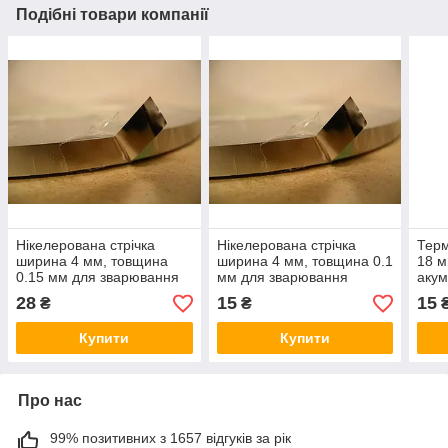
Подібні товари компанії
Нікелерована стрічка
Нікелерована стрічка
Терм
ширина 4 мм, товщина
ширина 4 мм, товщина 0.1
18 м
0.15 мм для зварювання
мм для зварювання
акум
акумуляторів
акумуляторів
мет
28
15
15
₴
₴
₴
Купити
Купити
Про нас
99% позитивних з 1657 відгуків за рік