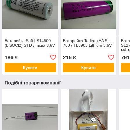
Батарейка Saft LS14500
Батарейка Tadiran AA SL-
Бат
(LiSOCl2) STD літієва 3,6V
760 / TL5903 Lithium 3.6V
SL27
мА·г
186
215
791
₴
₴
Купити
Купити
Подібні товари компанії