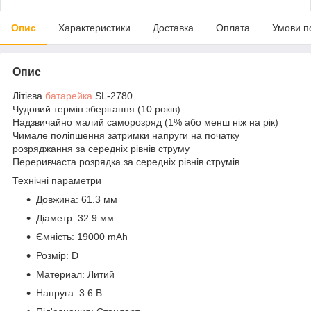
Опис
Характеристики
Доставка
Оплата
Умови п
Опис
Літієва
батарейка
SL-2780
Чудовий термін зберігання (10 років)
Надзвичайно малий саморозряд (1% або менш ніж на рік)
Чимале поліпшення затримки напруги на початку
розряджання за середніх рівнів струму
Переривчаста розрядка за середніх рівнів струмів
Технічні параметри
Довжина: 61.3 мм
Діаметр: 32.9 мм
Ємність: 19000 mAh
Розмір: D
Материал: Литий
Напруга: 3.6 В