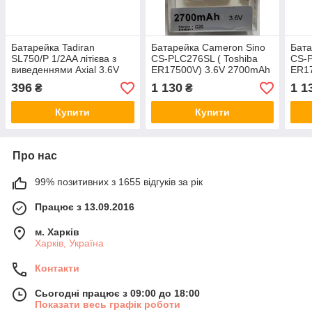
Батарейка Tadiran
Батарейка Cameron Sino
Бата
SL750/P 1/2AA літієва з
CS-PLC276SL ( Toshiba
CS-P
виведеннями Axial 3.6V
ER17500V) 3.6V 2700mAh
ER17
з конектором
SOC
396
1 130
1 1
₴
₴
Купити
Купити
Про нас
99% позитивних з 1655 відгуків за рік
Працює з 13.09.2016
м. Харків
Харків, Україна
Контакти
Сьогодні працює з 09:00 до 18:00
Показати весь графік роботи