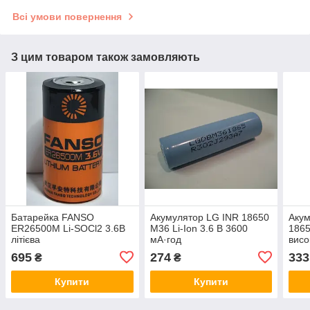
Всі умови повернення
З цим товаром також замовляють
Батарейка FANSO
Акумулятор LG INR 18650
Аку
ER26500M Li-SOCl2 3.6В
M36 Li-Ion 3.6 В 3600
1865
літієва
мА·год
висо
695
274
333
₴
₴
Купити
Купити