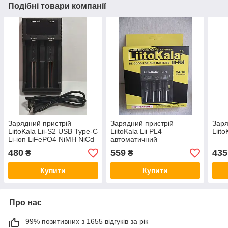
Подібні товари компанії
Зарядний пристрій
Зарядний пристрій
Заря
LiitoKala Lii-S2 USB Type-C
LiitoKala Lii PL4
Liito
Li-ion LiFePO4 NiMH NiCd
автоматичний
автоматичний
480
559
435
₴
₴
Купити
Купити
Про нас
99% позитивних з 1655 відгуків за рік