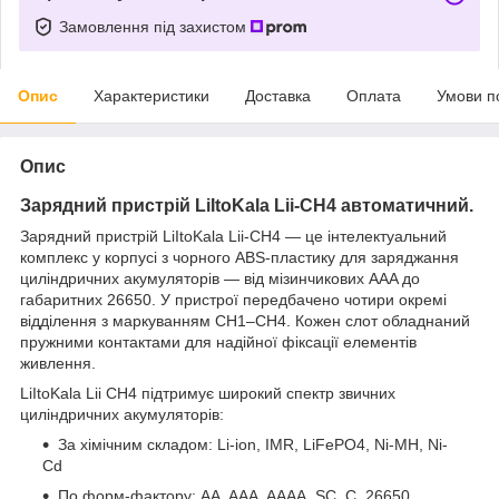
Замовлення під захистом
Опис
Характеристики
Доставка
Оплата
Умови п
Опис
Зарядний пристрій LiItoKala Lii-CH4 автоматичний.
Зарядний пристрій LiItoKala Lii-CH4 — це інтелектуальний
комплекс у корпусі з чорного ABS-пластику для заряджання
циліндричних акумуляторів — від мізинчикових AAA до
габаритних 26650. У пристрої передбачено чотири окремі
відділення з маркуванням CH1–CH4. Кожен слот обладнаний
пружними контактами для надійної фіксації елементів
живлення.
LiItoKala Lii CH4 підтримує широкий спектр звичних
циліндричних акумуляторів:
За хімічним складом: Li-ion, IMR, LiFePO4, Ni-MH, Ni-
Cd
По форм-фактору: AA, AAA, AAAA, SC, C, 26650,