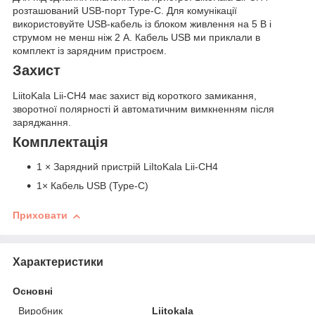
розташований USB-порт Type-C. Для комунікації
використовуйте USB-кабель із блоком живлення на 5 В і
струмом не менш ніж 2 А. Кабель USB ми приклали в
комплект із зарядним пристроєм.
Захист
LiitoKala Lii-CH4 має захист від короткого замикання,
зворотної полярності й автоматичним вимкненням після
заряджання.
Комплектація
1 × Зарядний пристрій LiItoKala Lii-CH4
1× Кабель USB (Type-C)
Приховати
Характеристики
Основні
Виробник
Liitokala