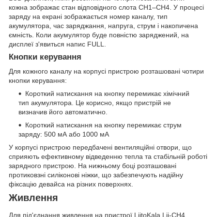
кожна зображає стан відповідного слота CH1–CH4. У процесі
заряду на екрані зображається номер каналу, тип
акумулятора, час заряджання, напруга, струм і накопичена
ємність. Коли акумулятор буде повністю заряджений, на
дисплеї з'явиться напис FULL.
Кнопки керування
Для кожного каналу на корпусі пристрою розташовані чотири
кнопки керування:
Короткий натискання на кнопку перемикає хімічний
тип акумулятора. Це корисно, якщо пристрій не
визначив його автоматично.
Короткий натискання на кнопку перемикає струм
заряду: 500 мА або 1000 мА
У корпусі пристрою передбачені вентиляційні отвори, що
сприяють ефективному відведенню тепла та стабільній роботі
зарядного пристрою. На нижньому боці розташовані
протиковзні силіконові ніжки, що забезпечують надійну
фіксацію девайса на різних поверхнях.
Живлення
Для під'єднання живлення на пристрої LiitoKala Lii-CH4