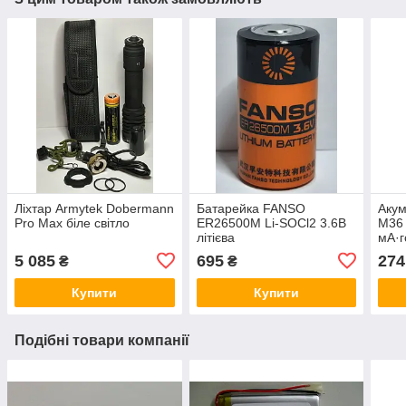
Ліхтар Armytek Dobermann
Батарейка FANSO
Акум
Pro Max біле світло
ER26500M Li-SOCl2 3.6В
M36 
літієва
мА·г
5 085
695
274
₴
₴
Купити
Купити
Подібні товари компанії