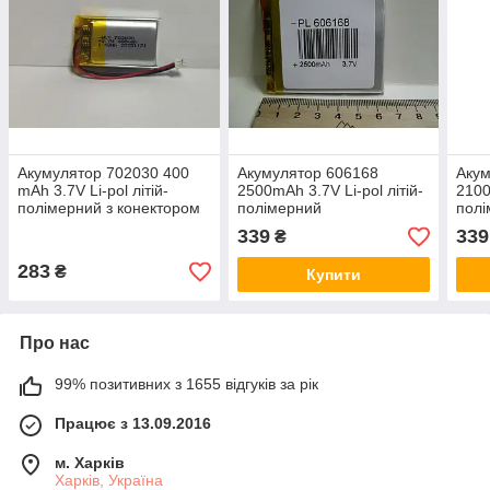
Акумулятор 702030 400
Акумулятор 606168
Акум
mAh 3.7V Li-pol літій-
2500mAh 3.7V Li-pol літій-
2100
полімерний з конектором
полімерний
пол
339
339
₴
283
₴
Купити
Про нас
99% позитивних з 1655 відгуків за рік
Працює з 13.09.2016
м. Харків
Харків, Україна