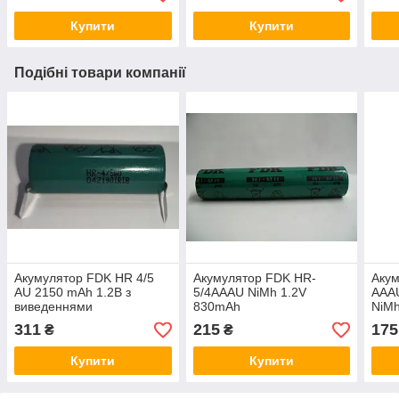
Купити
Купити
Подібні товари компанії
Акумулятор FDK HR 4/5
Акумулятор FDK HR-
Акум
AU 2150 mAh 1.2В з
5/4AAAU NiMh 1.2V
AAA
виведеннями
830mAh
NiMh
виве
311
215
175
₴
₴
пая
Купити
Купити