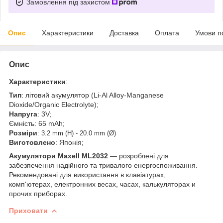
Замовлення під захистом
Опис
Характеристики
Доставка
Оплата
Умови п
Опис
Характеристики
:
Тип
: літовий акумулятор (Li-Al Alloy-Manganese
Dioxide/Organic Electrolyte);
Напруга
: 3V;
Ємність: 65 mAh;
Розміри
: 3.2 mm (H) - 20.0 mm (Ø)
Виготовлено
: Японія;
Акумулятори Maxell ML2032
— розроблені для
забезпечення надійного та тривалого енергоспоживання.
Рекомендовані для використання в клавіатурах,
комп'ютерах, електронних весах, часах, калькуляторах и
прочих приборах.
Приховати