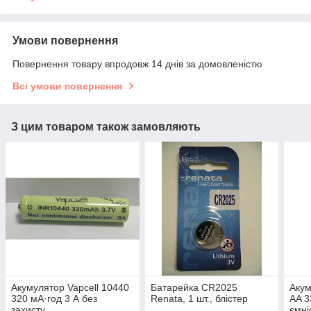
Умови повернення
Повернення товару впродовж 14 днів за домовленістю
Всі умови повернення
З цим товаром також замовляють
Акумулятор Vapcell 10440
Батарейка CR2025
Акум
320 мА·год 3 А без
Renata, 1 шт., блістер
AA 3
захисту
ємні