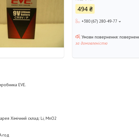
494 ₴
+380 (67) 280-49-77
поверненн
за домовленістю
виробника EVE.
арея Хімічний склад: Li, MnO2
А·год