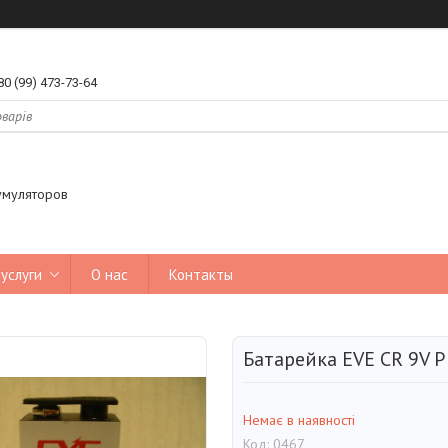
80 (99) 473-73-64
умуляторов
услуги
О нас
Контакты
Батарейка EVE CR 9V P
Немає в наявності
Код:
0467