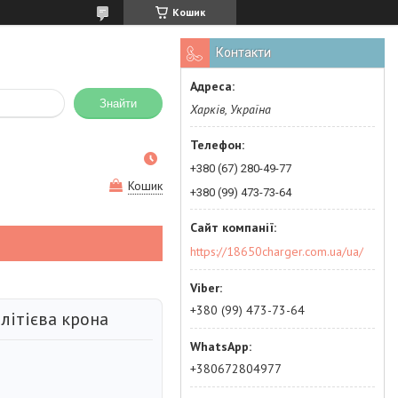
Кошик
Контакти
Знайти
Харків, Україна
+380 (67) 280-49-77
Кошик
+380 (99) 473-73-64
https://18650charger.com.ua/ua/
+380 (99) 473-73-64
 літієва крона
+380672804977