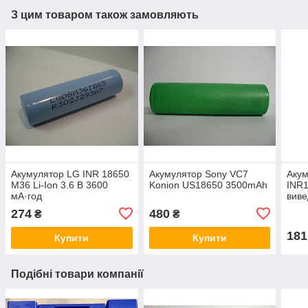
З цим товаром також замовляють
Акумулятор LG INR 18650
Акумулятор Sony VC7
Аку
M36 Li-Ion 3.6 В 3600
Konion US18650 3500mAh
INR1
мА·год
виве
274
480
₴
₴
181
Купити
Купити
Подібні товари компанії