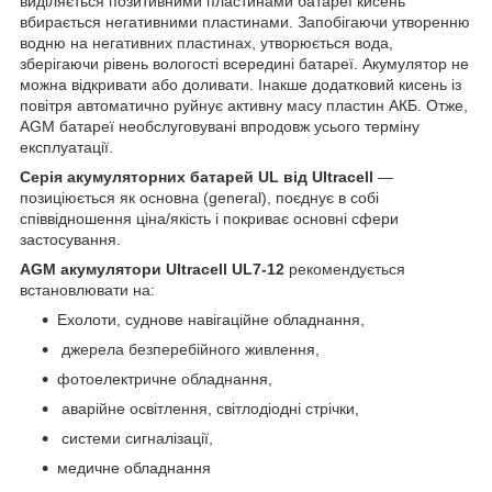
виділяється позитивними пластинами батареї кисень
вбирається негативними пластинами. Запобігаючи утворенню
водню на негативних пластинах, утворюється вода,
зберігаючи рівень вологості всередині батареї. Акумулятор не
можна відкривати або доливати. Інакше додатковий кисень із
повітря автоматично руйнує активну масу пластин АКБ. Отже,
AGM батареї необслуговувані впродовж усього терміну
експлуатації.
Серія акумуляторних батарей UL від Ultracell
—
позиціюється як основна (general), поєднує в собі
співвідношення ціна/якість і покриває основні сфери
застосування.
AGM акумулятори Ultracell UL7-12
рекомендується
встановлювати на:
Ехолоти, суднове навігаційне обладнання,
джерела безперебійного живлення,
фотоелектричне обладнання,
аварійне освітлення, світлодіодні стрічки,
системи сигналізації,
медичне обладнання