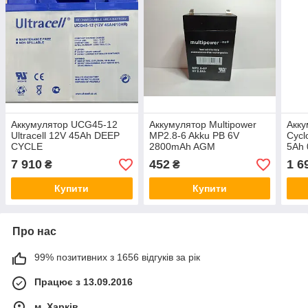
Аккумулятор UCG45-12
Аккумулятор Multipower
Акку
Ultracell 12V 45Ah DEEP
MP2.8-6 Akku PB 6V
Cycl
CYCLE
2800mAh AGM
5Ah
Ener
7 910
452
1 6
₴
₴
Купити
Купити
Про нас
99% позитивних з 1656 відгуків за рік
Працює з 13.09.2016
м. Харків