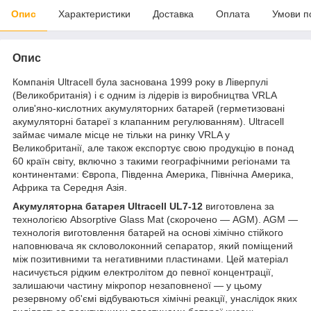
Опис
Характеристики
Доставка
Оплата
Умови п
Опис
Компанія Ultracell була заснована 1999 року в Ліверпулі
(Великобританія) і є одним із лідерів із виробництва VRLA
олив'яно-кислотних акумуляторних батарей (герметизовані
акумуляторні батареї з клапанним регулюванням). Ultracell
займає чимале місце не тільки на ринку VRLA у
Великобританії, але також експортує свою продукцію в понад
60 країн світу, включно з такими географічними регіонами та
континентами: Європа, Південна Америка, Північна Америка,
Африка та Середня Азія.
Акумуляторна батарея Ultracell UL7-12
виготовлена за
технологією Absorptive Glass Mat (скорочено — AGM). AGM —
технологія виготовлення батарей на основі хімічно стійкого
наповнювача як скловолоконний сепаратор, який поміщений
між позитивними та негативними пластинами. Цей матеріал
насичується рідким електролітом до певної концентрації,
залишаючи частину мікропор незаповненої — у цьому
резервному об'ємі відбуваються хімічні реакції, унаслідок яких