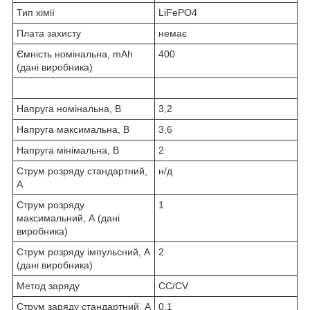
Тип хімії
LiFePO4
Плата захисту
немає
Ємність номінальна, mAh
400
(дані виробника)
Напруга номінальна, В
3,2
Напруга максимальна, В
3,6
Напруга мінімальна, В
2
Струм розряду стандартний,
н/д
А
Струм розряду
1
максимальний, А (дані
виробника)
Струм розряду імпульсний, А
2
(дані виробника)
Метод заряду
CC/CV
Струм заряду стандартний, А
0,1