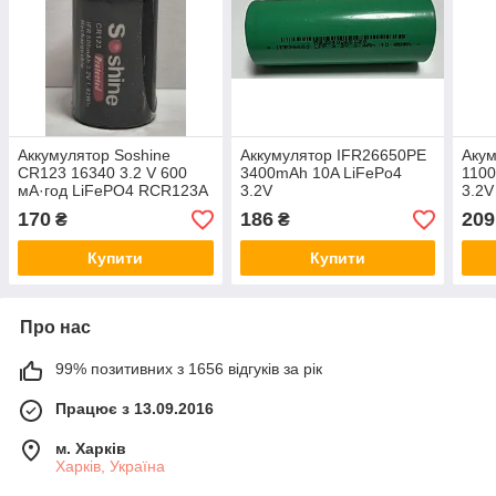
Аккумулятор Soshine
Аккумулятор IFR26650PE
Аку
CR123 16340 3.2 V 600
3400mAh 10A LiFePo4
110
мА·год LiFePO4 RCR123A
3.2V
3.2V
170
186
209
₴
₴
Купити
Купити
Про нас
99% позитивних з 1656 відгуків за рік
Працює з 13.09.2016
м. Харків
Харків, Україна