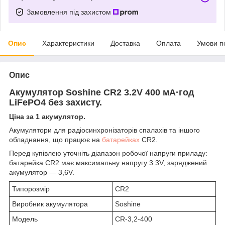
Замовлення під захистом
Опис
Характеристики
Доставка
Оплата
Умови п
Опис
Акумулятор Soshine CR2 3.2V 400 мА·год
LiFePO4 без захисту.
Ціна за 1 акумулятор.
Акумулятори для радіосинхронізаторів спалахів та іншого
обладнання, що працює на
батарейках
CR2.
Перед купівлею уточніть діапазон робочої напруги приладу:
батарейка CR2 має максимальну напругу 3.3V, заряджений
акумулятор — 3,6V.
Типорозмір
CR2
Виробник акумулятора
Soshine
Модель
CR-3,2-400