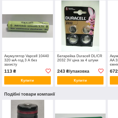
Акумулятор Vapcell 10440
Батарейка Duracell DL/CR
Акум
320 мА·год 3 А без
2032 3V ціна за 4 штуки
AA 3
захисту
ємні
113
243
672
₴
₴/упаковка
Купити
Купити
Подібні товари компанії