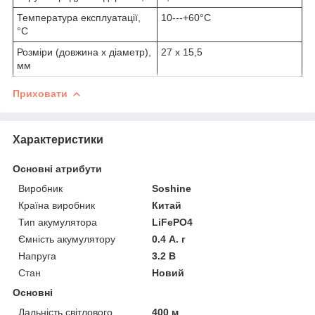
Температура експлуатації,
10---+60°C
°C
Розміри (довжина х діаметр),
27 х 15,5
мм
Приховати
Характеристики
Основні атрибути
Виробник
Soshine
Країна виробник
Китай
Тип акумулятора
LiFePO4
Ємність акумулятору
0.4 А. г
Напруга
3.2 В
Стан
Новий
Основні
Дальність світлового
400 м