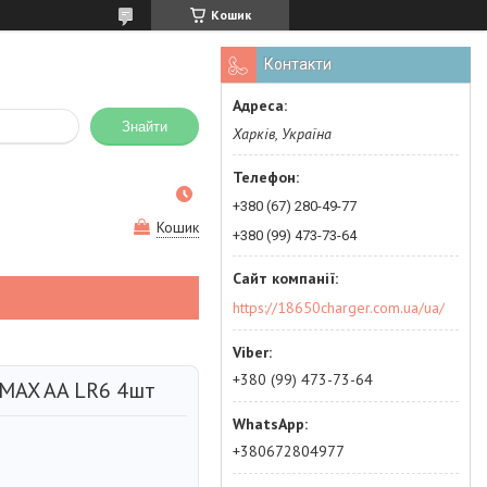
Кошик
Контакти
Знайти
Харків, Україна
+380 (67) 280-49-77
Кошик
+380 (99) 473-73-64
https://18650charger.com.ua/ua/
+380 (99) 473-73-64
MAX AA LR6 4шт
+380672804977