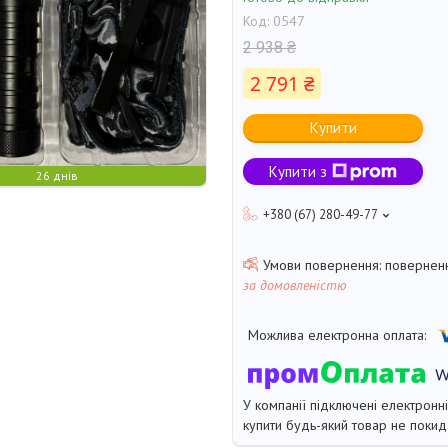
Код:
0547
2 938 ₴
2 791 ₴
Купити
Купити з
26 днів
+380 (67) 280-49-77
поверненн
за домовленістю
У компанії підключені електронн
купити будь-який товар не покид