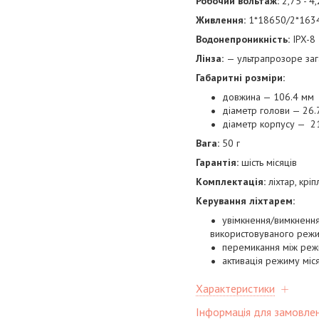
Робочий вольтаж:
2,75 - 4,
Живлення:
1*18650/2*163
Водонепроникність:
IPX-8
Лінза:
— ультрапрозоре заг
Габаритні розміри:
довжина — 106.4 мм
діаметр голови — 26.
діаметр корпусу — 2
Вага:
50 г
Гарантія:
шість місяців
Комплектація:
ліхтар, крі
Керування ліхтарем:
увімкнення/вимкнення
використовуваного реж
перемикання між режи
активація режиму міс
Характеристики
Інформація для замовле