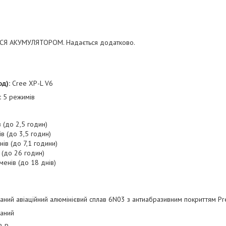
Я АКУМУЛЯТОРОМ. Надається додатково.
д):
Cree XP-L V6
:
5 режимів
 (до 2,5 годин)
в (до 3,5 годин)
ів (до 7,1 години)
 (до 26 годин)
менів (до 18 днів)
аний авіаційний алюмінієвий сплав 6N03 з антиабразивним покриттям Pr
ваний