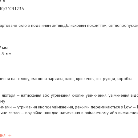
2 В
40/2*CR123A
артоване скло з подвійним антивідблисковим покриттям, світлопропуска
7 мм
1.9 мм
плення на голову, магнітна зарядка, кліпс, кріплення, інструкція, коробка
 ліхтаря — натискання або утримання кнопки увімкнення, увімкнення відб
иму
мами — утримання кнопки увімкнення, режими перемикаються з Low — Mi
ячне світло — подвійне швидке натискання в ввімкненому або вимкненом
ння