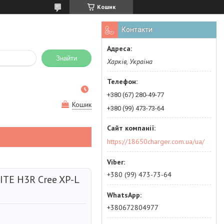
Кошик
Контакти
Знайти
Харків, Україна
+380 (67) 280-49-77
Кошик
+380 (99) 473-73-64
https://18650charger.com.ua/ua/
+380 (99) 473-73-64
TE H3R Cree XP-L
+380672804977