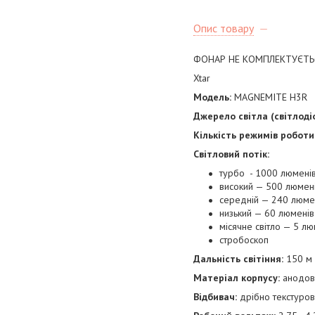
Опис товару
ФОНАР НЕ КОМПЛЕКТУЄТЬС
Xtar
Модель:
MAGNEMITE H3R
Джерело світла (світлодіо
Кількість режимів роботи
Світловий потік:
турбо - 1000 люменів
високий — 500 люмені
середній — 240 люмен
низький — 60 люменів
місячне світло — 5 лю
стробоскоп
Дальність світіння:
150 м
Матеріал корпусу:
анодов
Відбивач:
дрібно текстуро