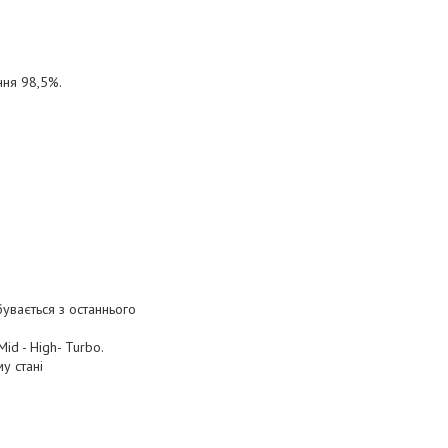
ння 98,5%.
увається з останнього
d - High- Turbo.
у стані