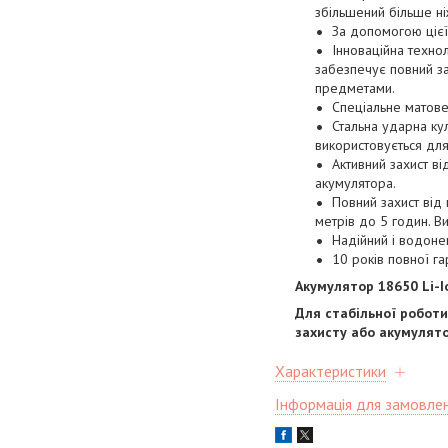
збільшений більше ніж
За допомогою цієї
Інноваційна техно
забезпечує повний за
предметами.
Спеціальне матове
Стальна ударна ку
використовується для
Активний захист в
акумулятора.
Повний захист від
метрів до 5 годин. В
Надійний і водоне
10 років повної гар
Акумулятор 18650 Li-I
Для стабільної роботи
захисту або акумулято
Характеристики
Інформація для замовле