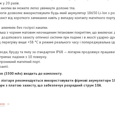
 у 20 разів.
 кнопки ви можете легко увімкнути долоню тла.
логія дозволяє використовувати будь-який акумулятор 18650 Li-Ion з р
хист від короткого замикання навіть у випадку контакту магнітного порт
 алюмінію без гострої накатки.
лька з чорним матовим неочищеним титановим покриттям, що виключає 
 додаткового захисту оптичної системи при падінні і в якості ударно-др
ід перегріву вище +58 °С в режимі реального часу і попереджувальна ід
 води, бруду та пилу за стандартом IP68 — ліхтарик продовжує працювати
итримає падіння з 10 поверху.
проникний магнітний порт.
антії.
on (3500 мАч) входить до комплекту.
 ліхтаря рекомендується використовувати фірмові акумулятори 18
ри з платою захисту, що забезпечує розрядний струм 10А.
ння