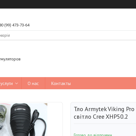
80 (99) 473-73-64
умуляторов
услуги
О нас
Контакты
Тло Armytek Viking Pr
світло Cree XHP50.2
Готово до відправки