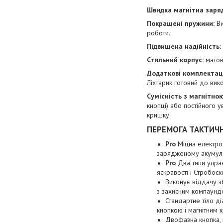
Швидка магнітна заря
Покращені пружини:
Ви
роботи.
Підвищена надійність:
Стильний корпус:
матов
Додаткові комплектаці
Ліхтарик готовий до вик
Сумісність з магнітно
кнопці) або постійного у
кришку.
ПЕРЕМОГА ТАКТИЧ
Pro
Міцна електроні
зарядженому акумуля
Pro
Два типи управ
яскравості і Стробоск
Виконує віддачу з
з захисним компаунд
Стандартне тіло д
кнопкою і магнітним
Двофазна кнопка, 