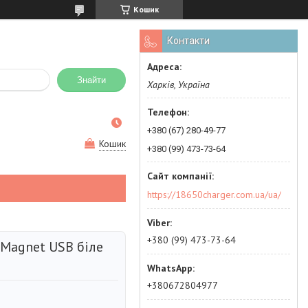
Кошик
Контакти
Знайти
Харків, Україна
+380 (67) 280-49-77
Кошик
+380 (99) 473-73-64
https://18650charger.com.ua/ua/
+380 (99) 473-73-64
o Magnet USB біле
+380672804977