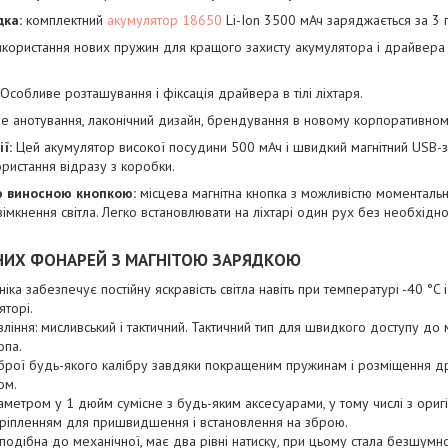
дка:
комплектний
акумулятор 18650
Li-Ion 3500 мАч заряджається за 3 г
користання нових пружин для кращого захисту акумулятора і драйвера 
Особливе розташування і фіксація драйвера в тілі ліхтаря.
е анотування, лаконічний дизайн, брендування в новому корпоративному
ї:
Цей акумулятор високої посудини 500 мАч і швидкий магнітний USB-з
ористання відразу з коробки.
ю виносною кнопкою:
місцева магнітна кнопка з можливістю моментальн
вімкнення світла. Легко встановлювати на ліхтарі один рух без необхідно
НИХ ФОНАРЕЙ З МАГНІТОЮ ЗАРЯДКОЮ
ка забезпечує постійну яскравість світла навіть при температурі -40 °C 
торі.
ління: мисливський і тактичний. Тактичний тип для швидкого доступу до
опа.
брої будь-якого калібру завдяки покращеним пружинам і розміщення дра
ом.
іаметром у 1 дюйм сумісне з будь-яким аксесуарами, у тому числі з ори
 кріпленням для пришвидшення і встановлення на зброю.
подібна до механічної, має два рівні натиску, при цьому стала безшумн