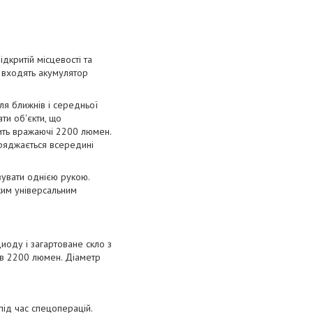
дкритій місцевості та
р входять акумулятор
ля ближнів і середньої
ти об'єкти, що
вить вражаючі 2200 люмен.
ряджається всередині
овувати однією рукою.
ким універсальним
оду і загартоване скло з
 в 2200 люмен. Діаметр
ід час спецоперацій.