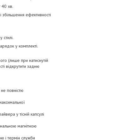
 40 хв.
і збільшення ефективності
 стилі.
арядок у комплекті.
ого (лише при натиснутій
сті відкрутити задню
і не повністю
 максимальної
йвера у тісній капсулі
гінальною магнітною
ою і термін служби