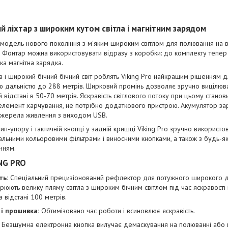
й ліхтар з широким кутом світла і магнітним зарядом
а модель нового покоління з м'яким широким світлом для полювання на ві
. Фонтар можна використовувати відразу з коробки: до комплекту тепе
ка магнітна зарядка.
 і широкий бічний бічний світ роблять Viking Pro найкращим рішенням д
ю дальністю до 288 метрів. Ширковий промінь дозволяє зручно вицілюва
й відстані в 50-70 метрів. Яскравість світлового потоку при цьому стано
елемент харчування, не потрібно додаткового пристрою. Акумулятор за
 джерела живлення з виходом USB.
ип-упору і тактичній кнопці у задній кришці Viking Pro зручно використ
альними кольоровими фільтрами і виносними кнопками, а також з будь-я
нням.
NG PRO
ть:
Спеціальний прецизіонований рефлектор для потужного широкого ди
юють велику пляму світла з широким бічним світлом під час яскравості
а відстані 100 метрів.
і прошивка:
Обтимізовано час роботи і всиновлює яскравість.
Безшумна електронна кнопка вилучає демаскування на полюванні або п