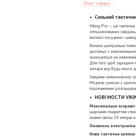
Опис товару
Сильний тактични
Viking Pro — це тактичн
спеціалізованих завдань
високої посудини і швид
Велика центральна пляма
дистанції з максимально
знаходяться на невеликі
Для того щоб зарядити 
ліхтаря від будь-якого
Завдяки силіконовому гр
Модель сумісна з оригін
підсмаженим розташува
НОВІ МОСТИ VIKI
Максимальна яскравіс
широким покриттям створ
плями світла 20 метрів н
Оновлена електроніка 
Нова тактична кнопка: