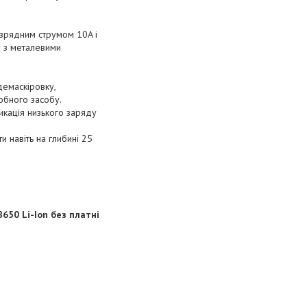
озрядним струмом 10A і
у з металевими
демаскіровку,
обного засобу.
икація низького заряду
 навіть на глибині 25
650 Li-Ion без платні