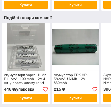
Купити
Купити
Подібні товари компанії
Акумулятори Vapcell NiMh
Акумулятор FDK HR-
Акум
P11 AAA 1100 mAh 1.2V 4
5/4AAAU NiMh 1.2V
HHR
шт. у пластиковому кейсі
830mAh
NiMH
1867
446
215
396
₴/упаковка
₴
пая
Купити
Купити