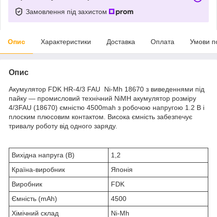
Замовлення під захистом
Опис
Характеристики
Доставка
Оплата
Умови п
Опис
Акумулятор FDK HR-4/3 FAU Ni-Mh 18670 з виведеннями під
пайку — промисловий технічний NiMH акумулятор розміру
4/3FAU (18670) ємністю 4500mah з робочою напругою 1.2 В і
плоским плюсовим контактом. Висока ємність забезпечує
тривалу роботу від одного заряду.
Вихідна напруга (В)
1,2
Країна-виробник
Японія
Виробник
FDK
Ємність (mAh)
4500
Хімічний склад
Ni-Mh