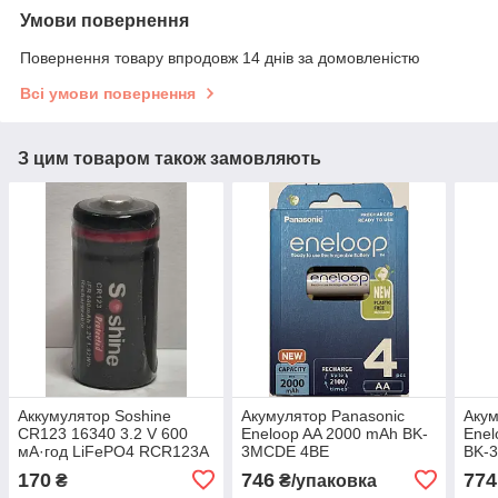
Умови повернення
Повернення товару впродовж 14 днів за домовленістю
Всі умови повернення
З цим товаром також замовляють
Аккумулятор Soshine
Акумулятор Panasonic
Акум
CR123 16340 3.2 V 600
Eneloop AA 2000 mAh BK-
Enel
мА·год LiFePO4 RCR123A
3MCDE 4BE
BK-3
170
746
774
₴
₴/упаковка