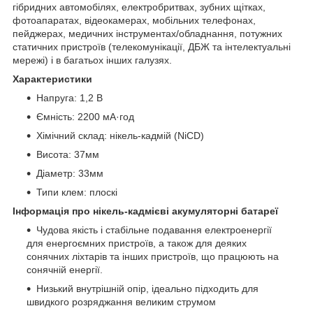
гібридних автомобілях, електробритвах, зубних щітках,
фотоапаратах, відеокамерах, мобільних телефонах,
пейджерах, медичних інструментах/обладнання, потужних
статичних пристроїв (телекомунікації, ДБЖ та інтелектуальні
мережі) і в багатьох інших галузях.
Характеристики
Напруга: 1,2 В
Ємність: 2200 мА·год
Хімічний склад: нікель-кадмій (NiCD)
Висота: 37мм
Діаметр: 33мм
Типи клем: плоскі
Інформація про нікель-кадмієві акумуляторні батареї
Чудова якість і стабільне подавання електроенергії
для енергоємних пристроїв, а також для деяких
сонячних ліхтарів та інших пристроїв, що працюють на
сонячній енергії.
Низький внутрішній опір, ідеально підходить для
швидкого розряджання великим струмом