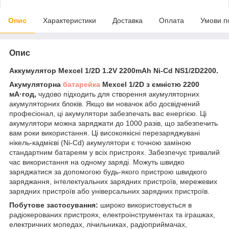
Опис
Характеристики
Доставка
Оплата
Умови п
Опис
Аккумулятор Mexcel 1/2D 1.2V 2200mAh Ni-Cd NS1/2D2200.
Акумуляторна
батарейка
Mexcel 1/2D
з ємністю 2200
мА·год,
чудово підходить для створення акумуляторних
акумуляторних блоків. Якщо ви новачок або досвідчений
професіонал, ці акумулятори забезпечать вас енергією. Ці
акумулятори можна заряджати до 1000 разів, що забезпечить
вам роки використання. Ці високоякісні перезаряджувані
нікель-кадмієві (Ni-Cd) акумулятори є точною заміною
стандартним батареям у всіх пристроях. Забезпечує тривалий
час використання на одному заряді. Можуть швидко
заряджатися за допомогою будь-якого пристрою швидкого
заряджання, інтелектуальних зарядних пристроїв, мережевих
зарядних пристроїв або універсальних зарядних пристроїв.
Побутове застосування:
широко використовується в
радіокерованих пристроях, електроінструментах та іграшках,
електричних мопедах, лічильниках, радіоприймачах,