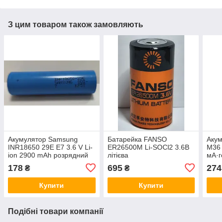
З цим товаром також замовляють
Акумулятор Samsung
Батарейка FANSO
Акум
INR18650 29E E7 3.6 V Li-
ER26500M Li-SOCl2 3.6В
M36 
ion 2900 mAh розрядний
літієва
мА·г
струм 8.25A
178
695
274
₴
₴
Купити
Купити
Подібні товари компанії