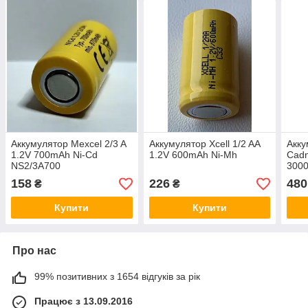
Аккумулятор Mexcel 2/3 A
Аккумулятор Xcell 1/2 AA
Акку
1.2V 700mAh Ni-Cd
1.2V 600mAh Ni-Mh
Cadn
NS2/3A700
300
158
226
480
₴
₴
Купити
Купити
Про нас
99% позитивних з 1654 відгуків за рік
Працює з 13.09.2016