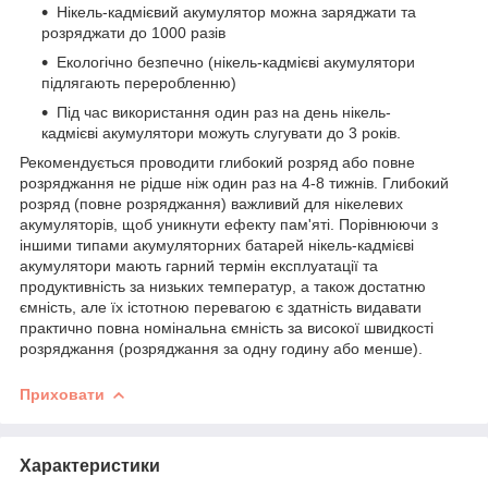
Нікель-кадмієвий акумулятор можна заряджати та
розряджати до 1000 разів
Екологічно безпечно (нікель-кадмієві акумулятори
підлягають переробленню)
Під час використання один раз на день нікель-
кадмієві акумулятори можуть слугувати до 3 років.
Рекомендується проводити глибокий розряд або повне
розряджання не рідше ніж один раз на 4-8 тижнів. Глибокий
розряд (повне розряджання) важливий для нікелевих
акумуляторів, щоб уникнути ефекту пам'яті. Порівнюючи з
іншими типами акумуляторних батарей нікель-кадмієві
акумулятори мають гарний термін експлуатації та
продуктивність за низьких температур, а також достатню
ємність, але їх істотною перевагою є здатність видавати
практично повна номінальна ємність за високої швидкості
розряджання (розряджання за одну годину або менше).
Приховати
Характеристики