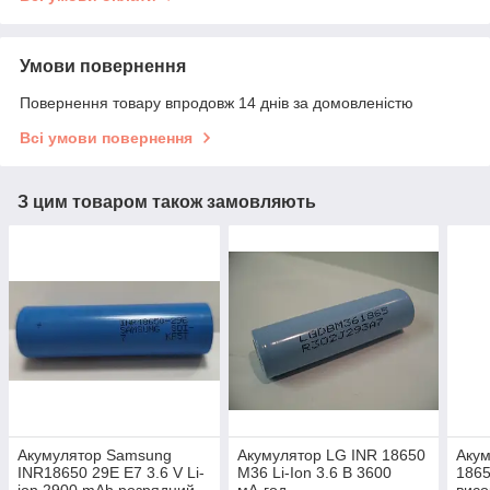
Умови повернення
Повернення товару впродовж 14 днів за домовленістю
Всі умови повернення
З цим товаром також замовляють
Акумулятор Samsung
Акумулятор LG INR 18650
Аку
INR18650 29E E7 3.6 V Li-
M36 Li-Ion 3.6 В 3600
1865
ion 2900 mAh розрядний
мА·год
висо