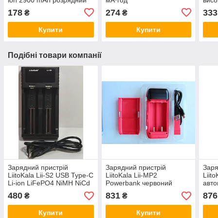
струм 8.25A
178
274
333
₴
₴
Купити
Купити
Подібні товари компанії
Зарядний пристрій
Зарядний пристрій
Заря
LiitoKala Lii-S2 USB Type-C
LiitoKala Lii-MP2
Liito
Li-ion LiFePO4 NiMH NiCd
Powerbank червоний
авто
автоматичний
480
831
876
₴
₴
Купити
Купити