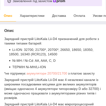
Замовлення під захистом
Опис
Характеристики
Доставка
Оплата
Умови п
Опис
Зарядний пристрій LiitoKala Lii-D4 призначений для роботи з
такими типами батарей:
Li-ION: 32700, 21700*, 20700*, 26650, 18650, 18350,
18500, 16340 (RCR123), 14500
Ni-MH / Ni-Cd: AA, AAA, C, D
ТЕРМІН Ni-MH/Li-ION
*не підтримує
акумулятори 20700/21700
з платою захисту
Зарядний пристрій LiitoKala Lii-D4 має 4 незалежні канали із
широкими посадковими місцями для великих акумуляторів
(вміщає одночасно 4 акумулятори типорозміру D або 32700) і
може одночасно працювати з акумуляторами різних типів і
розмірів.
Зарядний пристрій LiitoKala Lii-D4 має мікропроцесорний