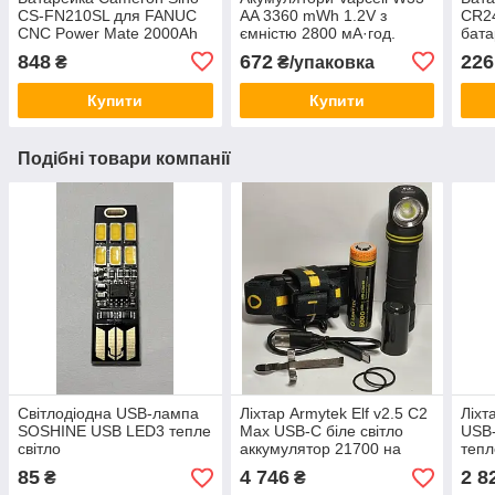
CS-FN210SL для FANUC
AA 3360 mWh 1.2V з
CR24
CNC Power Mate 2000Ah
ємністю 2800 мА·год.
бата
Li-MnO2 літієва 3V з
848
672
226
₴
₴/упаковка
конектором
Купити
Купити
Подібні товари компанії
Світлодіодна USB-лампа
Ліхтар Armytek Elf v2.5 C2
Ліхт
SOSHINE USB LED3 тепле
Max USB-C біле світло
USB
світло
аккумулятор 21700 на
тепл
5000 мАч
3200
85
4 746
2 8
₴
₴