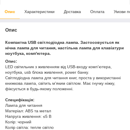
Опис
Характеристики
Доставка
Оплата
Умови п
Опис
Компактна USB світлодіодна лампа. Застосовується як
нічна лампа для читання, настільна лампа для клавіатури
ноутбука, комп'ютера.
Опис:
LED світильник з живленням від USB-входу комп'ютера,
ноутбука, usb блока живлення, power банку.
Світлодіодна лампа для читання книг, проста у використанні
книжкова лампа, світить м'яким світлом. Має гнучку ніжку,
фіксується в будь-якому положенні.
Специфікація:
Лампа для читання
Матеріал: ABS та метал
Напруга живлення: ≤5 В
Колір: чорний
Колір світла: тепле світло