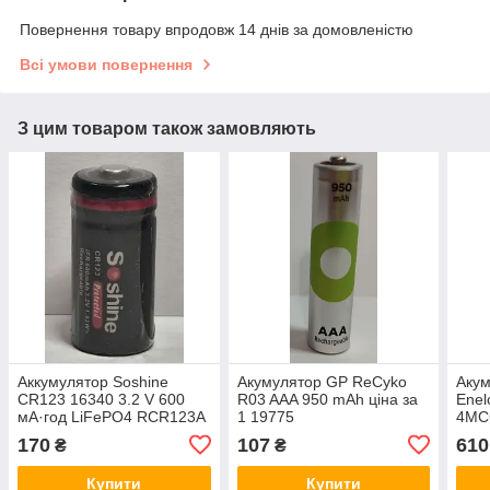
Повернення товару впродовж 14 днів за домовленістю
Всі умови повернення
З цим товаром також замовляють
Аккумулятор Soshine
Акумулятор GP ReCyko
Акум
CR123 16340 3.2 V 600
R03 AAA 950 mAh ціна за
Enel
мА·год LiFePO4 RCR123A
1 19775
4MC
бліс
170
107
610
₴
₴
Купити
Купити