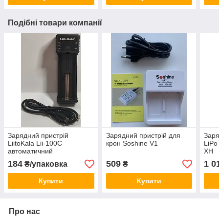
Подібні товари компанії
Зарядний пристрій
Зарядний пристрій для
Заря
LiitoKala Lii-100C
крон Soshine V1
LiPo
автоматичний
XH
184
509
1 0
₴/упаковка
₴
Купити
Купити
Про нас