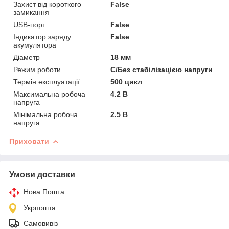
Захист від короткого
False
замикання
USB-порт
False
Індикатор заряду
False
акумулятора
Діаметр
18 мм
Режим роботи
С/Без стабілізацією напруги
Термін експлуатації
500 цикл
Максимальна робоча
4.2 В
напруга
Мінімальна робоча
2.5 В
напруга
Приховати
Умови доставки
Нова Пошта
Укрпошта
Самовивіз