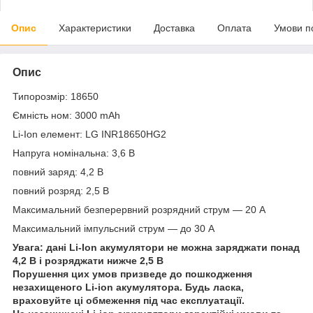
Опис
Характеристики
Доставка
Оплата
Умови п
Опис
Типорозмір: 18650
Ємність ном: 3000 mAh
Li-Ion елемент: LG INR18650HG2
Напруга номінальна: 3,6 В
повний заряд: 4,2 В
повний розряд: 2,5 В
Максимальний безперервний розрядний струм — 20 А
Максимальний імпульсний струм — до 30 А
Увага: дані Li-Ion акумулятори не можна заряджати понад
4,2 В і розряджати нижче 2,5 В
Порушення цих умов призведе до пошкодження
незахищеного Li-ion акумулятора. Будь ласка,
враховуйте ці обмеження під час експлуатації.