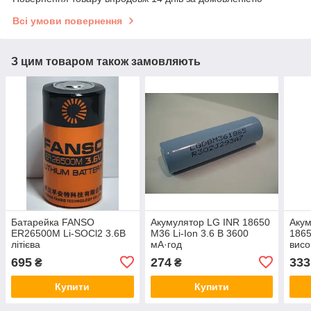
Всі умови повернення
З цим товаром також замовляють
Батарейка FANSO
Акумулятор LG INR 18650
Аку
ER26500M Li-SOCl2 3.6В
M36 Li-Ion 3.6 В 3600
1865
літієва
мА·год
висо
695
274
333
₴
₴
Купити
Купити