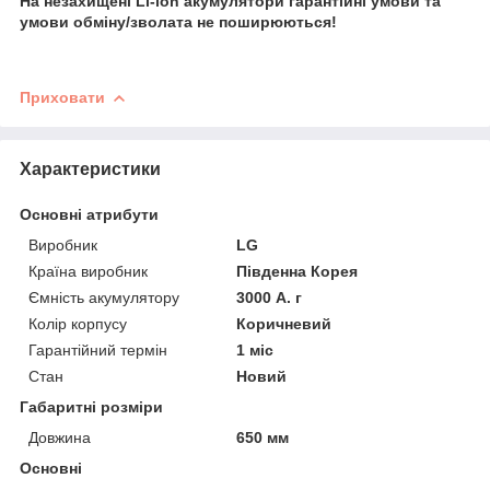
На незахищені Li-ion акумулятори гарантійні умови та
умови обміну/зволата не поширюються!
Приховати
Характеристики
Основні атрибути
Виробник
LG
Країна виробник
Південна Корея
Ємність акумулятору
3000 А. г
Колір корпусу
Коричневий
Гарантійний термін
1 міс
Стан
Новий
Габаритні розміри
Довжина
650 мм
Основні