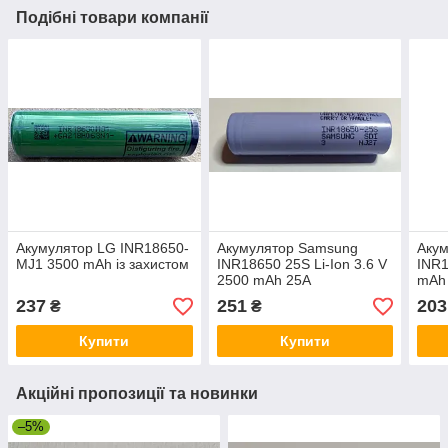
Подібні товари компанії
Акумулятор LG INR18650-
Акумулятор Samsung
Аку
MJ1 3500 mAh із захистом
INR18650 25S Li-Ion 3.6 V
INR1
2500 mAh 25A
mAh 
високотоковий без захисту
237
251
203
₴
₴
Купити
Купити
Акційні пропозиції та новинки
–5%