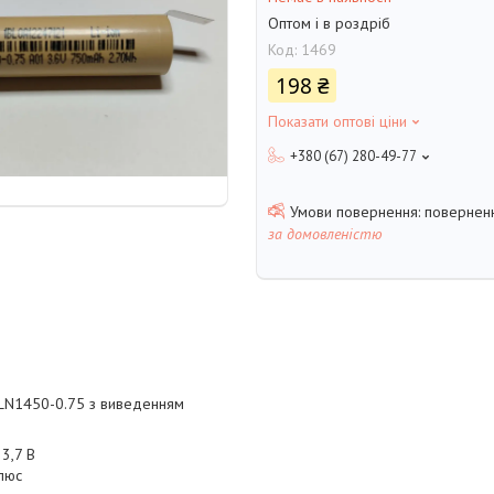
Оптом і в роздріб
Код:
1469
198 ₴
Показати оптові ціни
+380 (67) 280-49-77
поверненн
за домовленістю
 LN1450-0.75 з виведенням
3,7 В
плюс