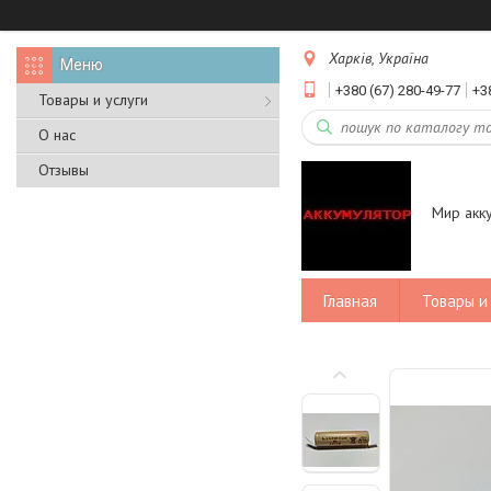
Харків, Україна
+380 (67) 280-49-77
+3
Товары и услуги
О нас
Отзывы
Мир акк
Главная
Товары и 