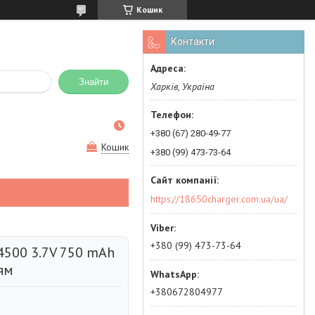
Кошик
Контакти
Знайти
Харків, Україна
+380 (67) 280-49-77
Кошик
+380 (99) 473-73-64
https://18650charger.com.ua/ua/
+380 (99) 473-73-64
4500 3.7V 750 mAh
ням
+380672804977