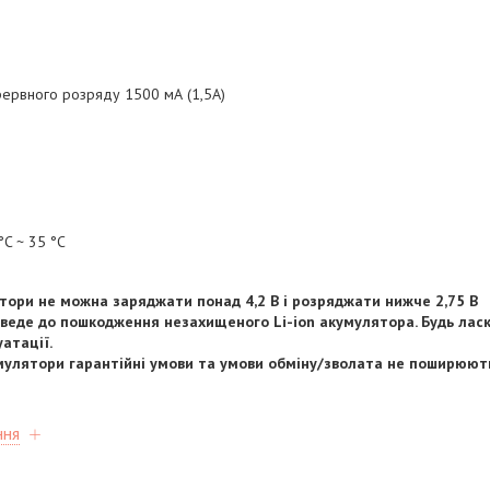
ервного розряду 1500 мА (1,5A)
°C ~ 35 °C
лятори не можна заряджати понад 4,2 В і розряджати нижче 2,75 В
веде до пошкодження незахищеного Li-ion акумулятора. Будь ласка
атації.
умулятори гарантійні умови та умови обміну/зволата не поширюют
ння