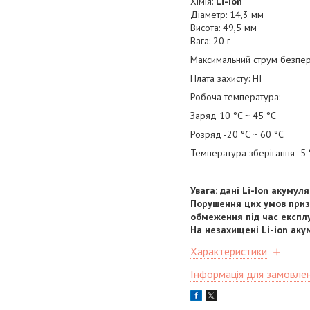
Хімія:
Li-Ion
Діаметр: 14,3 мм
Висота: 49,5 мм
Вага: 20 г
Максимальний струм безпер
Плата захисту: НІ
Робоча температура:
Заряд 10 °C ~ 45 °C
Розряд -20 °C ~ 60 °C
Температура зберігання -5 
Увага: дані Li-Ion акуму
Порушення цих умов приз
обмеження під час експлу
На незахищені Li-ion ак
Характеристики
Інформація для замовле