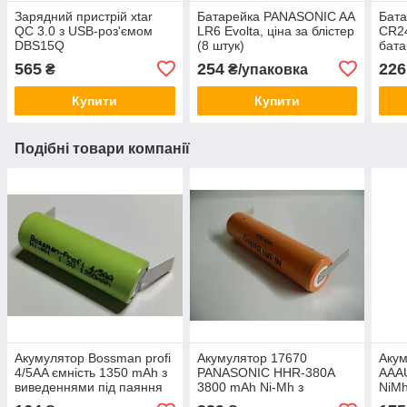
Зарядний пристрій xtar
Батарейка PANASONIC AA
Бата
QC 3.0 з USB-роз'ємом
LR6 Evolta, ціна за блістер
CR24
DBS15Q
(8 штук)
бата
565
254
226
₴
₴/упаковка
Купити
Купити
Подібні товари компанії
Акумулятор Bossman profi
Акумулятор 17670
Акум
4/5AA ємність 1350 mAh з
PANASONIC HHR-380A
AAA
виведеннями під паяння
3800 mAh Ni-Mh з
NiMh
виведеннями під паяння
виве