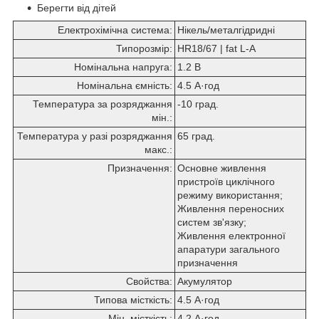
Берегти від дітей
Електрохімічна система:
Нікель/металгідридні
Типорозмір:
HR18/67 | fat L-A
Номінальна напруга:
1.2 В
Номінальна ємність:
4.5 А·год
Температура за розряджання
-10 град.
мін.:
Температура у разі розряджання
65 град.
макс.:
Призначення:
Основне живлення
пристроїв циклічного
режиму використання;
Живлення переносних
систем зв'язку;
Живлення електронної
апаратури загального
призначення
Свойства:
Акумулятор
Типова місткість:
4.5 А·год
Мін. місткість:
4.2 А·год