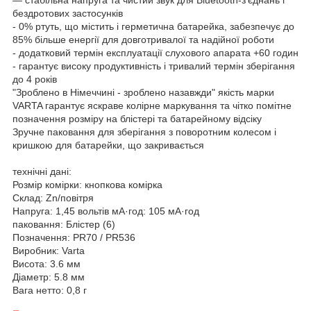
— стабільна напруга та чистий звук для Bluetooth-з'єднань і
бездротових застосунків
- 0% ртуть, що містить і герметична батарейка, забезпечує до
85% більше енергії для довготривалої та надійної роботи
- додатковий термін експлуатації слухового апарата +60 годин
- гарантує високу продуктивність і тривалий термін зберігання
до 4 років
"Зроблено в Німеччині - зроблено назавжди" якість марки
VARTA гарантує яскраве колірне маркування та чітко помітне
позначення розміру на блістері та батарейному відсіку
Зручне паковання для зберігання з поворотним колесом і
кришкою для батарейки, що закривається
технічні дані:
Розмір комірки: кнопкова комірка
Склад: Zn/повітря
Напруга: 1,45 вольтів мА·год: 105 мА·год
паковання: Блістер (6)
Позначення: PR70 / PR536
Виробник: Varta
Висота: 3.6 мм
Діаметр: 5.8 мм
Вага нетто: 0,8 г