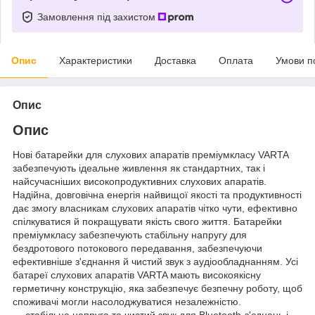
Замовлення під захистом
Опис
Характеристики
Доставка
Оплата
Умови п
Опис
Опис
Нові батарейки для слухових апаратів преміумкласу VARTA
забезпечують ідеальне живлення як стандартних, так і
найсучасніших високопродуктивних слухових апаратів.
Надійна, довговічна енергія найвищої якості та продуктивності
дає змогу власникам слухових апаратів чітко чути, ефективно
спілкуватися й покращувати якість свого життя. Батарейки
преміумкласу забезпечують стабільну напругу для
бездротового потокового передавання, забезпечуючи
ефективніше з'єднання й чистий звук з аудіообладнанням. Усі
батареї слухових апаратів VARTA мають високоякісну
герметичну конструкцію, яка забезпечує безпечну роботу, щоб
споживачі могли насолоджуватися незалежністю.