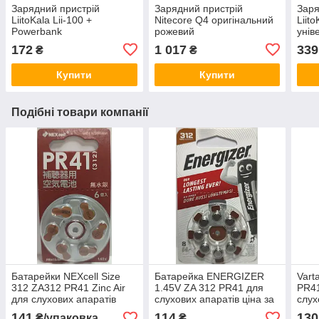
Зарядний пристрій
Зарядний пристрій
Заря
LiitoKala Lii-100 +
Nitecore Q4 оригінальний
Liito
Powerbank
рожевий
унів
172
1 017
339
₴
₴
Купити
Купити
Подібні товари компанії
Батарейки NEXcell Size
Батарейка ENERGIZER
Vart
312 ZA312 PR41 Zinc Air
1.45V ZA 312 PR41 для
PR4
для слухових апаратів
слухових апаратів ціна за
слух
блістер (8 шт.)
141
114
130
₴/упаковка
₴