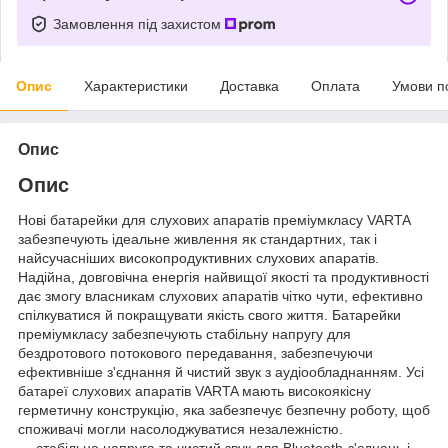
Замовлення під захистом
Опис
Характеристики
Доставка
Оплата
Умови п
Опис
Опис
Нові батарейки для слухових апаратів преміумкласу VARTA
забезпечують ідеальне живлення як стандартних, так і
найсучасніших високопродуктивних слухових апаратів.
Надійна, довговічна енергія найвищої якості та продуктивності
дає змогу власникам слухових апаратів чітко чути, ефективно
спілкуватися й покращувати якість свого життя. Батарейки
преміумкласу забезпечують стабільну напругу для
бездротового потокового передавання, забезпечуючи
ефективніше з'єднання й чистий звук з аудіообладнанням. Усі
батареї слухових апаратів VARTA мають високоякісну
герметичну конструкцію, яка забезпечує безпечну роботу, щоб
споживачі могли насолоджуватися незалежністю.