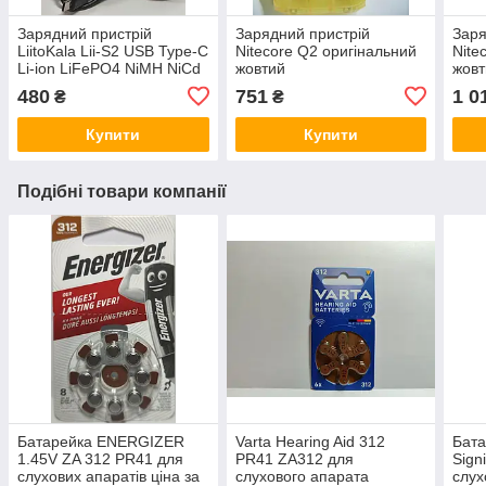
Зарядний пристрій
Зарядний пристрій
Заря
LiitoKala Lii-S2 USB Type-C
Nitecore Q2 оригінальний
Nite
Li-ion LiFePO4 NiMH NiCd
жовтий
жовт
автоматичний
480
751
1 0
₴
₴
Купити
Купити
Подібні товари компанії
Батарейка ENERGIZER
Varta Hearing Aid 312
Бат
1.45V ZA 312 PR41 для
PR41 ZA312 для
Sign
слухових апаратів ціна за
слухового апарата
слух