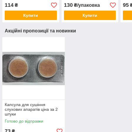
блістер (8 шт.)
114
130
95
₴
₴/упаковка
Купити
Купити
Акційні пропозиції та новинки
Капсула для сушіння
слухових апаратів ціна за 2
штуки
Готово до відправки
73
₴