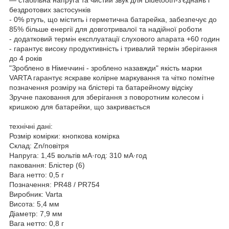
— стабільна напруга та чистий звук для Bluetooth-з'єднань і
бездротових застосунків
- 0% ртуть, що містить і герметична батарейка, забезпечує до
85% більше енергії для довготривалої та надійної роботи
- додатковий термін експлуатації слухового апарата +60 годин
- гарантує високу продуктивність і тривалий термін зберігання
до 4 років
"Зроблено в Німеччині - зроблено назавжди" якість марки
VARTA гарантує яскраве колірне маркування та чітко помітне
позначення розміру на блістері та батарейному відсіку
Зручне паковання для зберігання з поворотним колесом і
кришкою для батарейки, що закривається
технічні дані:
Розмір комірки: кнопкова комірка
Склад: Zn/повітря
Напруга: 1,45 вольтів мА·год: 310 мА·год
паковання: Блістер (6)
Вага нетто: 0,5 г
Позначення: PR48 / PR754
Виробник: Varta
Висота: 5,4 мм
Діаметр: 7,9 мм
Вага нетто: 0,8 г