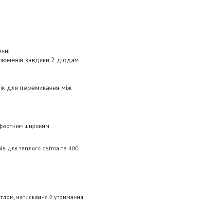
енні
 люменів завдяки 2 діодам
лік для перемикання між
омфортним широким
в для теплого світла та 400
тлом, натискання й утримання