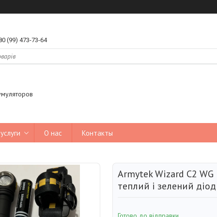
80 (99) 473-73-64
умуляторов
услуги
О нас
Контакты
Armytek Wizard C2 W
теплий і зелений діо
Готово до відправки