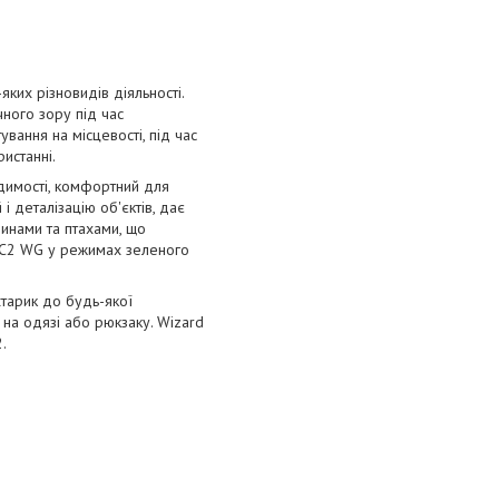
их різновидів діяльності.
ного зору під час
ування на місцевості, під час
истанні.
идимості, комфортний для
і деталізацію об'єктів, дає
ринами та птахами, що
 C2 WG у режимах зеленого
хтарик до будь-якої
 на одязі або рюкзаку. Wizard
.