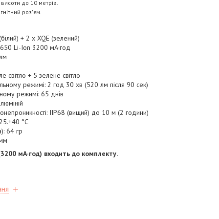
 висоти до 10 метрів.
гнітний роз'єм.
(білий) + 2 x XQE (зелений)
650 Li-Ion 3200 мА·год
 лм
іле світло + 5 зелене світло
ьному режимі: 2 год 30 хв (520 лм після 90 сек)
ьному режимі: 65 днів
алюміній
онепроникності: IIP68 (вищий) до 10 м (2 години)
25.+40 °C
): 64 гр
 мм
(3200 мА·год) входить до комплекту.
ння