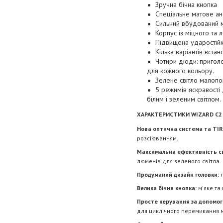
Зручна бічна кнопка
Спеціальне матове ан
Сильний вбудований ма
Корпус із міцного та 
Підвищена ударостійкі
Кілька варіантів вст
Чотири діоди: пригол
для кожного кольору.
Зелене світло малопом
5 режимів яскравості
білим і зеленим світлом.
ХАРАКТЕРИСТИКИ WIZARD C2
Нова оптична система та TIR-
розсіюванням.
Максимальна ефективність св
люменів для зеленого світла.
Продуманий дизайн головки:
н
Велика бічна кнопка:
м'яке та
Просте керування за допомог
для циклічного перемикання 