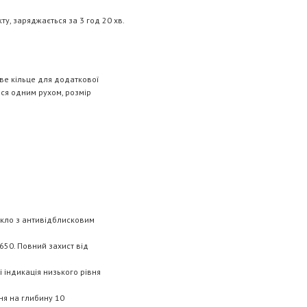
ту, заряджається за 3 год 20 хв.
ве кільце для додаткової
ься одним рухом, розмір
скло з антивідблисковим
650. Повний захист від
 індикація низького рівня
ння на глибину 10