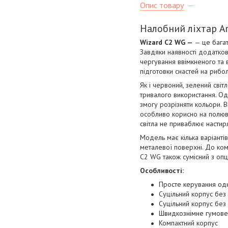
Опис товару
Налобний ліхтар A
Wizard C2 WG —
— це багат
Завдяки наявності додатков
чергування ввімкненого та в
підготовки снастей на рибол
Як і червоний, зелений сві
тривалого використання. Одн
змогу розрізняти кольори. В
особливо корисно на полюв
світла не приваблює настир
Модель має кілька варіантів
металевої поверхні. До ком
C2 WG також сумісний з опц
Особливості:
Просте керування одн
Суцільний корпус без 
Суцільний корпус без 
Швидкознімне гумове
Компактний корпус