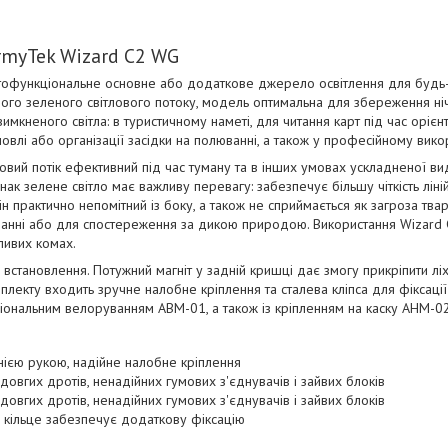
rmyTek Wizard C2 WG
офункціональне основне або додаткове джерело освітлення для будь-як
ого зеленого світлового потоку, модель оптимальна для збереження ніч
имкненого світла: в туристичному наметі, для читання карт під час орієнт
овлі або організації засідки на полюванні, а також у професійному викор
тловий потік ефективний під час туману та в інших умовах ускладненої в
ак зелене світло має важливу перевагу: забезпечує більшу чіткість ліній 
ін практично непомітний із боку, а також не сприймається як загроза тва
анні або для спостереження за дикою природою. Використання Wizard
ливих комах.
 встановлення. Потужний магніт у задній кришці дає змогу прикріпити лі
плекту входить зручне налобне кріплення та сталева кліпса для фіксації
іональним велоруванням ABM-01, а також із кріпленням на каску AHM-02
ією рукою, надійне налобне кріплення
довгих дротів, ненадійних гумових з'єднувачів і зайвих блоків
довгих дротів, ненадійних гумових з'єднувачів і зайвих блоків
 кільце забезпечує додаткову фіксацію