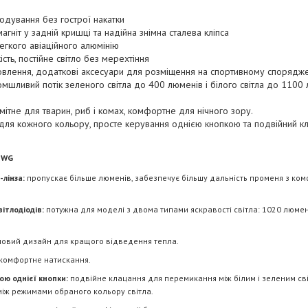
одування без гострої накатки
гніт у задній кришці та надійна знімна сталева кліпса
легкого авіаційного алюмінію
сть, постійне світло без мерехтіння
ановлення, додаткові аксесуари для розміщення на спортивному спорядж
омшливий потік зеленого світла до 400 люменів і білого світла до 1100
ітне для тварин, риб і комах, комфортне для нічного зору.
 для кожного кольору, просте керування однією кнопкою та подвійний к
 WG
лінза:
пропускає більше люменів, забезпечує більшу дальність променя з к
ітлодіодів:
потужна для моделі з двома типами яскравості світла: 1020 люмені
овий дизайн для кращого відведення тепла.
 комфортне натискання.
ою однієї кнопки:
подвійне клацання для перемикання між білим і зеленим сві
між режимами обраного кольору світла.