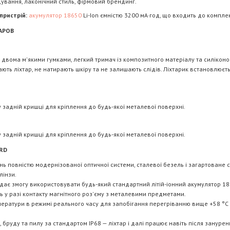
ування, лаконічний стиль, фірмовий брендинг.
пристрій:
акумулятор 18650
Li-Ion ємністю 3200 мА·год, що входить до комплек
АРОВ
 двома м'якими гумками, легкий тримач із композитного матеріалу та силіконо
мають ліхтар, не натирають шкіру та не залишають слідів. Ліхтарик встановлюєт
 задній кришці для кріплення до будь-якої металевої поверхні.
 задній кришці для кріплення до будь-якої металевої поверхні.
ARD
ь повністю модернізованої оптичної системи, сталевої безель і загартоване 
лінзи.
 дає змогу використовувати будь-який стандартний літій-іонний акумулятор 18
ь у разі контакту магнітного роз'єму з металевими предметами.
ератури в режимі реального часу для запобігання перегріванню вище +58 °C і
 бруду та пилу за стандартом IP68 — ліхтар і далі працює навіть після зануре