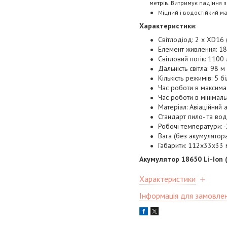
метрів. Витримує падіння з
Міцний і водостійкий ма
Характеристики
:
Світлодіод: 2 х XD16 
Елемент живлення: 18
Світловий потік: 1100
Дальність світла: 98 м
Кількість режимів: 5 б
Час роботи в максимал
Час роботи в мінімал
Матеріал: Авіаційний 
Стандарт пило- та вод
Робочі температури: -
Вага (без акумулятора
Габарити: 112x33x33
Акумулятор 18650 Li-Ion 
Характеристики
Інформація для замовле