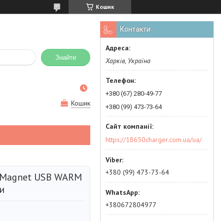
Кошик
Контакти
Знайти
Харків, Україна
+380 (67) 280-49-77
Кошик
+380 (99) 473-73-64
https://18650charger.com.ua/ua/
+380 (99) 473-73-64
G Magnet USB WARM
ди
+380672804977