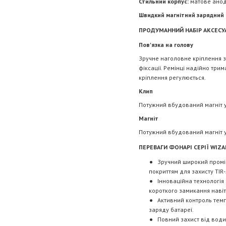
Стильний корпус:
матове анод
Швидкий магнітний зарядний 
ПРОДУМАННИЙ НАБІР АКСЕСУ
Пов'язка на голову
Зручне наголовне кріплення з
фіксації. Ремінці надійно три
кріплення регулюється.
Клип
Потужний вбудований магніт у
Магніт
Потужний вбудований магніт у
ПЕРЕВАГИ ФОНАРІ СЕРІЇ WIZ
Зручний широкий промін
покриттям для захисту TIR-
Інноваційна технологія
короткого замикання навіт
Активний контроль темп
заряду батареї.
Повний захист від води,